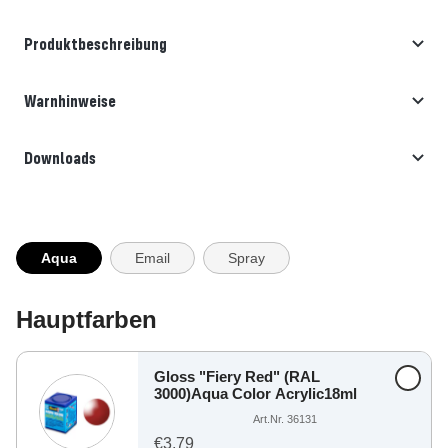
Produktbeschreibung
Warnhinweise
Downloads
Aqua
Email
Spray
Hauptfarben
Gloss "Fiery Red" (RAL
3000)Aqua Color Acrylic18ml
Art.Nr. 36131
€3,79