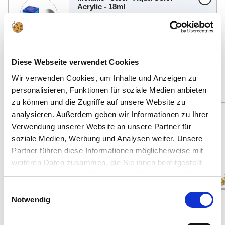
Acrylic - 18ml
Art.Nr. 36191
€3,79
Diese Webseite verwendet Cookies
Finde weitere passende Angebote
Wir verwenden Cookies, um Inhalte und Anzeigen zu
personalisieren, Funktionen für soziale Medien anbieten
zu können und die Zugriffe auf unsere Website zu
analysieren. Außerdem geben wir Informationen zu Ihrer
95 Teile
Spare: 2%
Verwendung unserer Website an unsere Partner für
Neu
52 Teile
soziale Medien, Werbung und Analysen weiter. Unsere
Partner führen diese Informationen möglicherweise mit
weiteren Daten zusammen, die Sie ihnen bereitgestellt
haben oder die sie im Rahmen Ihrer Nutzung der Dienste
gesammelt haben.
Einwilligungsauswahl
Notwendig