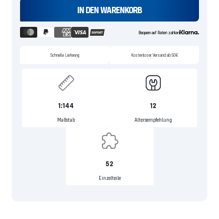
IN DEN WARENKORB
Bequem auf Raten zahlen
Schnelle Lieferung
Kostenloser Versand ab 50€
1:144
12
Maßstab
Altersempfehlung
52
Einzelteile