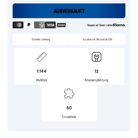
AUSVERKAUFT
Bequem auf Raten zahlen
Schnelle Lieferung
Kostenloser Versand ab 50€
1:144
12
Maßstab
Altersempfehlung
50
Einzelteile