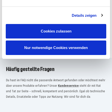
10€ GESCHENKT
Deine Modellbau-News direkt ins Postfach
Details zeigen
– plus 10€ Rabatt als Startgeschenk mit
dem Revell Newsletter!
Cookies zulassen
JETZT ANMELDEN
Nur notwendige Cookies verwenden
Häufig gestellte Fragen
Du hast im FAQ nicht die passende Antwort gefunden oder möchtest mehr
über unsere Produkte erfahren? Unser
Kundenservice
steht dir mit Rat
und Tat zur Seite – schnell, kompetent und persönlich. Egal ob technische
Details, Ersatzteile oder Tipps zur Nutzung: Wir sind für dich da.