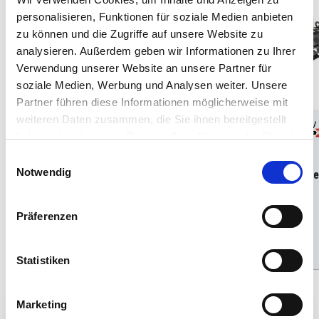
personalisieren, Funktionen für soziale Medien anbieten
zu können und die Zugriffe auf unsere Website zu
analysieren. Außerdem geben wir Informationen zu Ihrer
Verwendung unserer Website an unsere Partner für
soziale Medien, Werbung und Analysen weiter. Unsere
Partner führen diese Informationen möglicherweise mit
weiteren Daten zusammen, die Sie ihnen bereitgestellt
1:144
12
1:72
12
haben oder die sie im Rahmen Ihrer Nutzung der Dienste
gesammelt haben.
Art. Nr 050789090
Art. Nr 651879090
Einwilligungsauswahl
Notwendig
Deutsches U-Boot Typ XXI mit
Model Set German Midge
Interieur
Submarine Type Molch
Präferenzen
Regulärer
Angebotspreis
Regulärer
Angebotspreis
€25,99
€24,99
€30,99
€24,99
Preis
Preis
Hinzufügen
Hinzufügen
Statistiken
Marketing