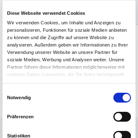
Regulärer
Angebotspreis
Regulärer
Angebotspreis
€10,29
€8,99
€20,49
€18,99
Preis
Preis
Diese Webseite verwendet Cookies
Hinzufügen
Hinzufügen
Wir verwenden Cookies, um Inhalte und Anzeigen zu
personalisieren, Funktionen für soziale Medien anbieten
zu können und die Zugriffe auf unsere Website zu
analysieren. Außerdem geben wir Informationen zu Ihrer
10€ GESCHENKT
Verwendung unserer Website an unsere Partner für
Deine Modellbau-News direkt ins Postfach
soziale Medien, Werbung und Analysen weiter. Unsere
– plus 10€ Rabatt als Startgeschenk mit
Partner führen diese Informationen möglicherweise mit
weiteren Daten zusammen, die Sie ihnen bereitgestellt
dem Revell Newsletter!
haben oder die sie im Rahmen Ihrer Nutzung der Dienste
gesammelt haben.
JETZT ANMELDEN
Einwilligungsauswahl
Notwendig
Präferenzen
Häufig gestellte Fragen
Statistiken