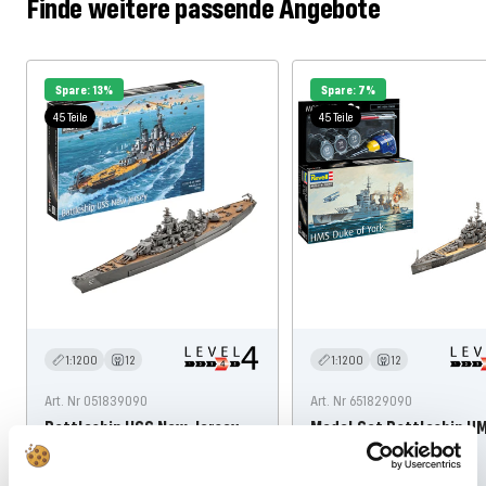
Finde weitere passende Angebote
Spare: 13%
Spare: 7%
45 Teile
45 Teile
1:1200
12
1:1200
12
Art. Nr 051839090
Art. Nr 651829090
Battleship USS New Jersey
Model Set Battleship H
Duke of York