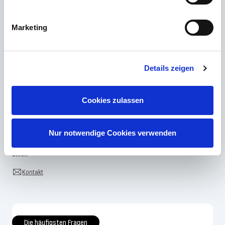
Du hast im FAQ nicht die passende Antwort gefunden oder möchtest mehr
über unsere Produkte erfahren? Unser
Kundenservice
steht dir mit Rat
Marketing
und Tat zur Seite – schnell, kompetent und persönlich. Egal ob technische
Details, Ersatzteile oder Tipps zur Nutzung: Wir sind für dich da.
Details zeigen
Support rund um die Uhr
Cookies zulassen
Telefon
+49 (0) 800 22 77 372 / +43 (0) 662 88 921 333
Montag bis Donnerstag 09:00 bis 15:00 Uhr, Freitag 09:00 bis 12:00 Uhr
Nur notwendige Cookies verwenden
Email
Kontakt
Die häufigsten Fragen