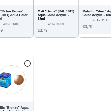
 "Ochre Brown"
Matt "Beige" (RAL 1019)
Metallic "Steel" A
 1011) Aqua Color
Aqua Color Acrylic -
Color Acrylic - 18
ml
18ml
Art.Nr. 36191
Art.Nr. 36188
Art.Nr. 36189
€3,79
79
€3,79
llic "Bronze" Aqua