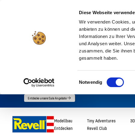
Diese Webseite verwende
Wir verwenden Cookies, um
anbieten zu können und di
Informationen zu Ihrer Ve
und Analysen weiter. Unse
zusammen, die Sie ihnen b
gesammelt haben.
Einwilligungsauswahl
Notwendig
Direkt
Entdecke unsere Sale Angebote
zum
Inhalt
Revell
Modellbau
Tiny Adventures
3D
Entdecken
Revell Club