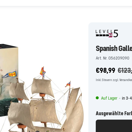
Spanish Gall
Art. Nr. 056209090
Angebotspre
Regu
€98,99
€123
Preis
Inkl. Steuern zzgl. Versandk
Auf Lager
in 3-
-
Ausgewählte Far