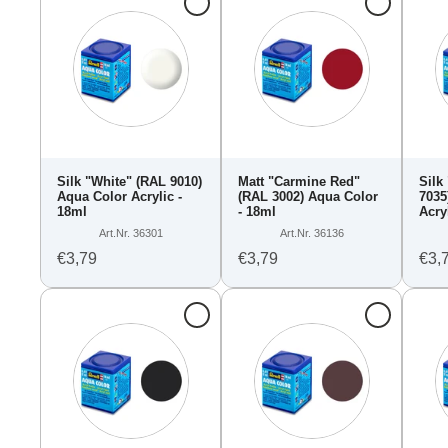
Silk "White" (RAL 9010)
Matt "Carmine Red"
Silk
Aqua Color Acrylic -
(RAL 3002) Aqua Color
7035
18ml
- 18ml
Acry
Art.Nr. 36301
Art.Nr. 36136
€3,79
€3,79
€3,