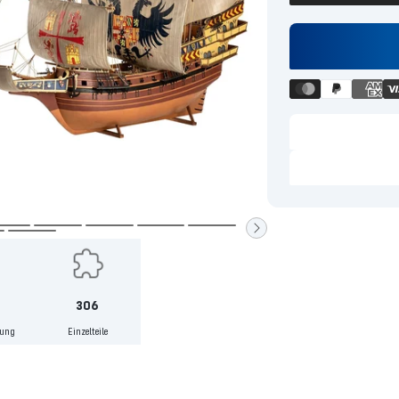
Zur
Zur
Zur
Zur
Zur
Zur
Slide
Slide
Slide
Slide
Slide
de
Slide
6
7
8
9
10
13
306
gehen
gehen
gehen
gehen
gehen
en
gehen
lung
Einzelteile