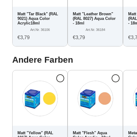
Matt "Tar Black" (RAL
Matt "Leather Brown"
Matt
9021) Aqua Color
(RAL 8027) Aqua Color
(RAL
Acrylic18ml
- 18ml
- 18
Art.Nr. 36106
Art.Nr. 36184
€3,79
€3,79
€3,
Andere Farben
Matt "Yellow" (RAL
Matt "Flesh" Aqua
Meta