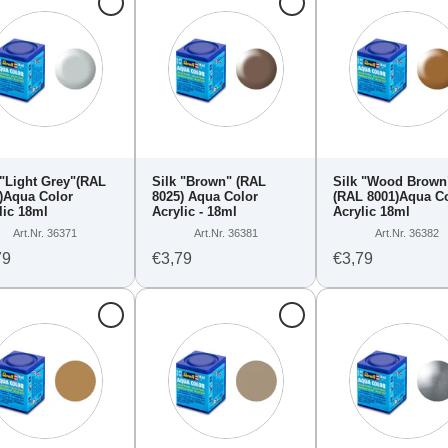
 "Light Grey"(RAL
Silk "Brown" (RAL
Silk "Wood Brown
)Aqua Color
8025) Aqua Color
(RAL 8001)Aqua C
lic 18ml
Acrylic - 18ml
Acrylic 18ml
Art.Nr. 36371
Art.Nr. 36381
Art.Nr. 36382
79
€3,79
€3,79