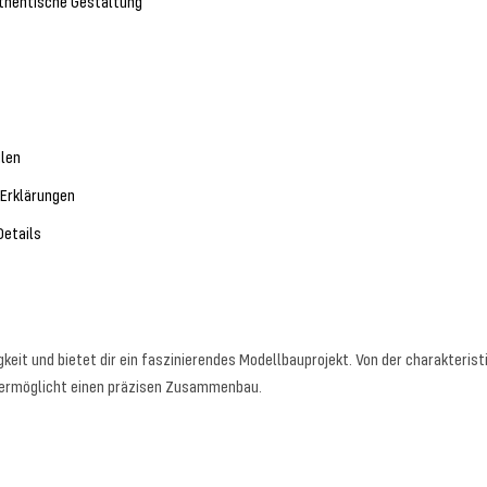
uthentische Gestaltung
ilen
-Erklärungen
Details
keit und bietet dir ein faszinierendes Modellbauprojekt. Von der charakteri
le ermöglicht einen präzisen Zusammenbau.