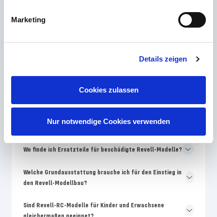
Welches Revell Skill-Level ist für Modellbau-Anfänger am
Marketing
besten geeignet?
Warum unterscheiden sich Farben auf der Revell-
Details zeigen
Verpackung von der Bauanleitung?
Wie oft bringt Revell neue Modellbausätze auf den
Cookies zulassen
Markt?
Warum sind Revell-Modelle teurer als No-Name-
Nur notwendige Cookies verwenden
Bausätze?
Wo finde ich Ersatzteile für beschädigte Revell-Modelle?
Welche Grundausstattung brauche ich für den Einstieg in
den Revell-Modellbau?
Sind Revell-RC-Modelle für Kinder und Erwachsene
gleichermaßen geeignet?