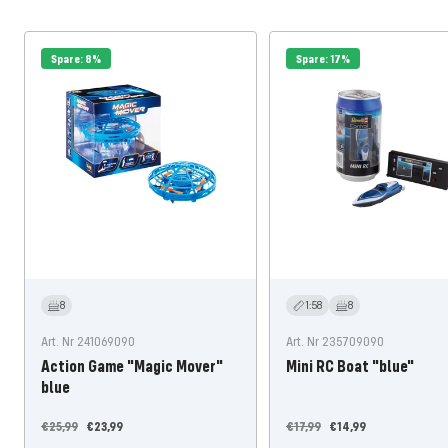
Spare: 8%
Spare: 17%
8
1:58
8
Art. Nr 241069090
Art. Nr 235709090
Action Game "Magic Mover"
Mini RC Boat "blue"
blue
Regulärer
Angebotspreis
Regulärer
Angebotspreis
€25,99
€23,99
€17,99
€14,99
Preis
Preis