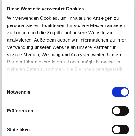
über unsere Produkte erfahren? Unser
Kundenservice
steht dir mit Rat
Diese Webseite verwendet Cookies
und Tat zur Seite – schnell, kompetent und persönlich. Egal ob technische
Details, Ersatzteile oder Tipps zur Nutzung: Wir sind für dich da.
Wir verwenden Cookies, um Inhalte und Anzeigen zu
personalisieren, Funktionen für soziale Medien anbieten
zu können und die Zugriffe auf unsere Website zu
Support rund um die Uhr
analysieren. Außerdem geben wir Informationen zu Ihrer
Verwendung unserer Website an unsere Partner für
Telefon
soziale Medien, Werbung und Analysen weiter. Unsere
Partner führen diese Informationen möglicherweise mit
+49 (0) 800 22 77 372 / +43 (0) 662 88 921 333
weiteren Daten zusammen, die Sie ihnen bereitgestellt
Montag bis Donnerstag 09:00 bis 15:00 Uhr, Freitag 09:00 bis 12:00 Uhr
haben oder die sie im Rahmen Ihrer Nutzung der Dienste
gesammelt haben.
Email
Einwilligungsauswahl
Notwendig
Kontakt
Präferenzen
Die häufigsten Fragen
Statistiken