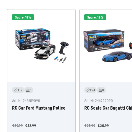
Spare: 18%
Spare: 19%
1:12
8
1:24
8
Art. Nr 246659090
Art. Nr 246929090
RC Car Ford Mustang Police
RC Scale Car Bugatti Ch
Regulärer
Angebotspreis
Regulärer
Angebotspreis
€39,99
€32,99
€25,99
€20,99
Preis
Preis