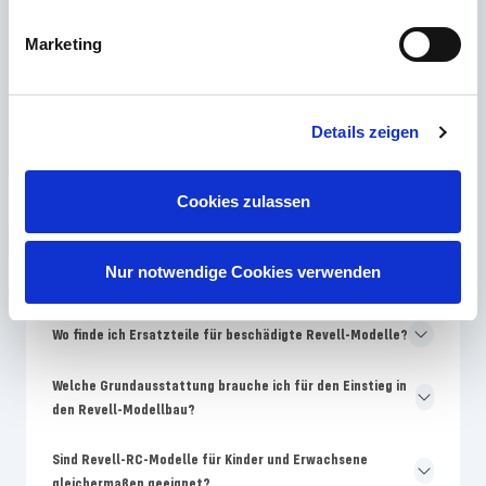
Welches Revell Skill-Level ist für Modellbau-Anfänger am
Marketing
besten geeignet?
Warum unterscheiden sich Farben auf der Revell-
Details zeigen
Verpackung von der Bauanleitung?
Wie oft bringt Revell neue Modellbausätze auf den
Cookies zulassen
Markt?
Warum sind Revell-Modelle teurer als No-Name-
Nur notwendige Cookies verwenden
Bausätze?
Wo finde ich Ersatzteile für beschädigte Revell-Modelle?
Welche Grundausstattung brauche ich für den Einstieg in
den Revell-Modellbau?
Sind Revell-RC-Modelle für Kinder und Erwachsene
gleichermaßen geeignet?