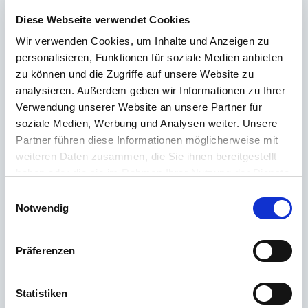
über unsere Produkte erfahren? Unser
Kundenservice
steht dir mit Rat
Diese Webseite verwendet Cookies
und Tat zur Seite – schnell, kompetent und persönlich. Egal ob technische
Details, Ersatzteile oder Tipps zur Nutzung: Wir sind für dich da.
Wir verwenden Cookies, um Inhalte und Anzeigen zu
personalisieren, Funktionen für soziale Medien anbieten
zu können und die Zugriffe auf unsere Website zu
Support rund um die Uhr
analysieren. Außerdem geben wir Informationen zu Ihrer
Verwendung unserer Website an unsere Partner für
Telefon
soziale Medien, Werbung und Analysen weiter. Unsere
Partner führen diese Informationen möglicherweise mit
+49 (0) 800 22 77 372 / +43 (0) 662 88 921 333
weiteren Daten zusammen, die Sie ihnen bereitgestellt
Montag bis Donnerstag 09:00 bis 15:00 Uhr, Freitag 09:00 bis 12:00 Uhr
haben oder die sie im Rahmen Ihrer Nutzung der Dienste
gesammelt haben.
Email
Einwilligungsauswahl
Notwendig
Kontakt
Präferenzen
Die häufigsten Fragen
Statistiken