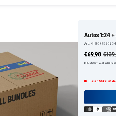
Autos 1:24 +
Art. Nr. B07259090-
Angebotspre
Regul
€69,98
€139
Preis
Inkl. Steuern zzgl. Versandk
Dieser Artikel ist d