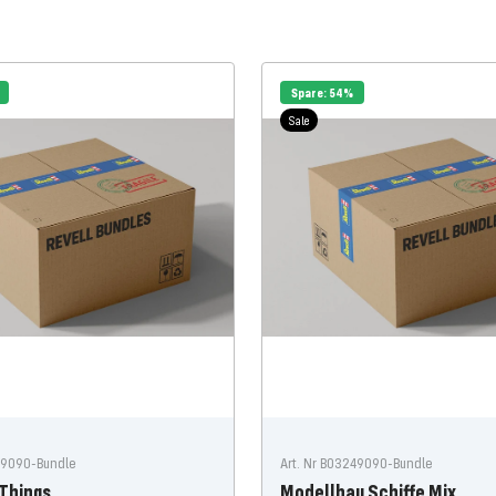
Spare: 54%
Sale
49090-Bundle
Art. Nr B03249090-Bundle
Things
Modellbau Schiffe Mix