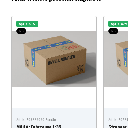
Spare: 50%
Spare: 47%
Sale
Sale
Art. Nr B03229090-Bundle
Art. Nr B072
Militär Fahrzeuge 1:35
Stranger 