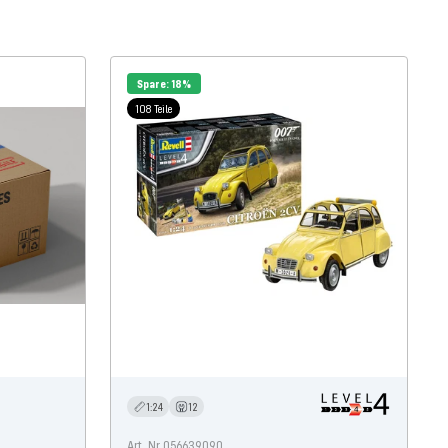
Spare: 18%
108 Teile
1:24
12
Art. Nr 056639090