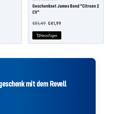
Geschenkset James Bond "Citroen 2
CV"
Regulärer
Angebotspreis
€51,49
€41,99
Preis
Hinzufügen
tgeschenk mit dem Revell