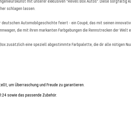
Ingenieurskunst mit unserer exklusiven "Revell Box Autos". Diese sorgfältig
öher schlagen lassen.
r deutschen Automobilgeschichte feiert - ein Coupé, das mit seinen innovat
Rennwagen, die mit ihren markanten Farbgebungen die Rennstrecken der Welt e
Box zusätzlich eine speziell abgestimmte Farbpalette, die dir alle nötigen Nu
tellt, um Überraschung und Freude zu garantieren.
 1:24 sowie das passende Zubehör.