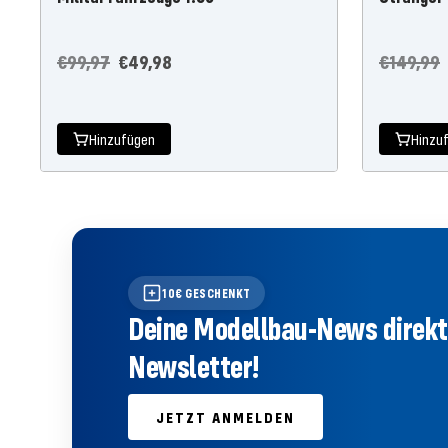
Regulärer
Angebotspreis
Reguläre
€99,97
€49,98
€149,99
Preis
Preis
Hinzufügen
Hinzu
10€ GESCHENKT
Deine Modellbau-News direkt 
Newsletter!
JETZT ANMELDEN