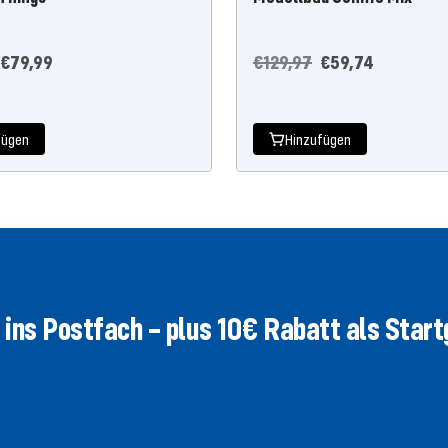
r
Angebotspreis
Regulärer
Angebotspreis
€79,99
€129,97
€59,74
Preis
fügen
Hinzufügen
ins Postfach – plus 10€ Rabatt als Star