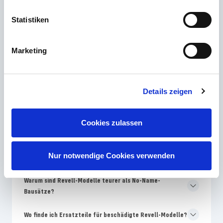
Statistiken
Die häufigsten Fragen
Marketing
Welches Revell Skill-Level ist für Modellbau-Anfänger am
besten geeignet?
Details zeigen
Warum unterscheiden sich Farben auf der Revell-
Cookies zulassen
Verpackung von der Bauanleitung?
Wie oft bringt Revell neue Modellbausätze auf den
Nur notwendige Cookies verwenden
Markt?
Warum sind Revell-Modelle teurer als No-Name-
Bausätze?
Wo finde ich Ersatzteile für beschädigte Revell-Modelle?