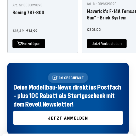
Art. Nr 009639090
Art. Nr 038099090
Maverick's F-14A Tomca
Boeing 737-800
Gun" - Brick System
Angebotspreis
€205,00
Regulärer
Angebotspreis
€15,49
€14,99
Preis
Hinzufügen
Jetzt Vorbestellen
10€ GESCHENKT
Deine Modellbau-News direkt ins Postfach
– plus 10€ Rabatt als Startgeschenk mit
dem Revell Newsletter!
JETZT ANMELDEN