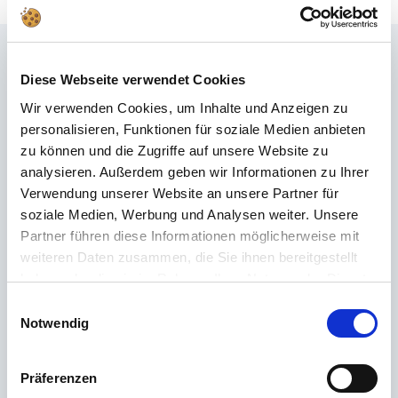
Häufig gestellte Fragen
Diese Webseite verwendet Cookies
Du hast im FAQ nicht die passende Antwort gefunden oder möchtest mehr
Wir verwenden Cookies, um Inhalte und Anzeigen zu
über unsere Produkte erfahren? Unser
Kundenservice
steht dir mit Rat
personalisieren, Funktionen für soziale Medien anbieten
und Tat zur Seite – schnell, kompetent und persönlich. Egal ob technische
zu können und die Zugriffe auf unsere Website zu
Details, Ersatzteile oder Tipps zur Nutzung: Wir sind für dich da.
analysieren. Außerdem geben wir Informationen zu Ihrer
Verwendung unserer Website an unsere Partner für
soziale Medien, Werbung und Analysen weiter. Unsere
Support rund um die Uhr
Partner führen diese Informationen möglicherweise mit
weiteren Daten zusammen, die Sie ihnen bereitgestellt
Telefon
haben oder die sie im Rahmen Ihrer Nutzung der Dienste
+49 (0) 800 22 77 372 / +43 (0) 662 88 921 333
gesammelt haben.
Einwilligungsauswahl
Montag bis Donnerstag 09:00 bis 15:00 Uhr, Freitag 09:00 bis 12:00 Uhr
Notwendig
Email
Präferenzen
Kontakt