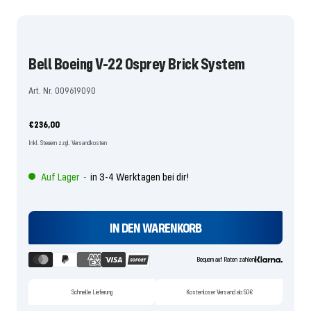
Slide
Slide
Slide
Slide
Slide
Slide
Slide
Slide
Slide
Slide
1
2
3
4
5
6
7
8
9
10
gehen
gehen
gehen
gehen
gehen
gehen
gehen
gehen
gehen
gehen
Bell Boeing V-22 Osprey Brick System
Art. Nr. 009619090
Angebotspreis
€236,00
Inkl. Steuern zzgl. Versandkosten
Auf Lager
in 3-4 Werktagen bei dir!
-
IN DEN WARENKORB
Bequem auf Raten zahlen
Schnelle Lieferung
Kostenloser Versand ab 50€