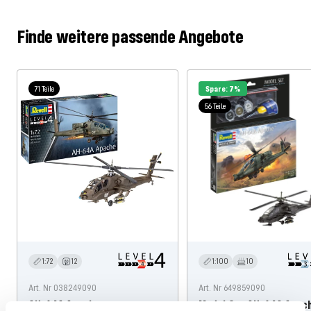
Finde weitere passende Angebote
71 Teile
Spare: 7%
56 Teile
1:72
12
1:100
10
Art. Nr 038249090
Art. Nr 649859090
AH-64A Apache
Model Set AH-64A Apac