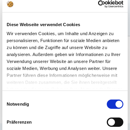
Angebotspreis
Regulärer
Angebotspreis
€20,99
€20,49
€18,99
Preis
Diese Webseite verwendet Cookies
Hinzufügen
Hinzufügen
Wir verwenden Cookies, um Inhalte und Anzeigen zu
personalisieren, Funktionen für soziale Medien anbieten
zu können und die Zugriffe auf unsere Website zu
analysieren. Außerdem geben wir Informationen zu Ihrer
10€ GESCHENKT
Verwendung unserer Website an unsere Partner für
Deine Modellbau-News direkt ins Postfach
soziale Medien, Werbung und Analysen weiter. Unsere
– plus 10€ Rabatt als Startgeschenk mit
Partner führen diese Informationen möglicherweise mit
weiteren Daten zusammen, die Sie ihnen bereitgestellt
dem Revell Newsletter!
haben oder die sie im Rahmen Ihrer Nutzung der Dienste
gesammelt haben.
JETZT ANMELDEN
Einwilligungsauswahl
Notwendig
Präferenzen