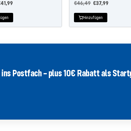
r
ngebotspreis
Regulärer
Angebotspreis
€41,99
€46,49
€37,99
Preis
fügen
Hinzufügen
ins Postfach – plus 10€ Rabatt als Star