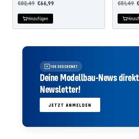
Regulärer
Angebotspreis
Reguläre
A
€82,49
€66,99
€51,49
Preis
Preis
Hinzufügen
Hinzu
10€ GESCHENKT
Deine Modellbau-News direkt 
Newsletter!
JETZT ANMELDEN