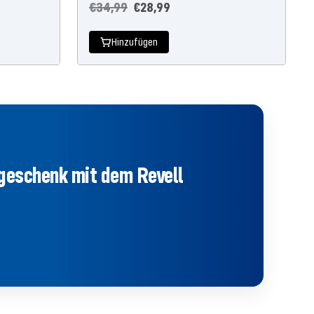
Regulärer
Angebotspreis
€34,99
€28,99
Preis
Hinzufügen
tgeschenk mit dem Revell