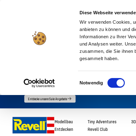
Diese Webseite verwende
Wir verwenden Cookies, um
anbieten zu können und di
Informationen zu Ihrer Ve
und Analysen weiter. Unse
zusammen, die Sie ihnen b
gesammelt haben.
Einwilligungsauswahl
Notwendig
Direkt
Entdecke unsere Sale Angebote
zum
Inhalt
Revell
Modellbau
Tiny Adventures
3D
Entdecken
Revell Club