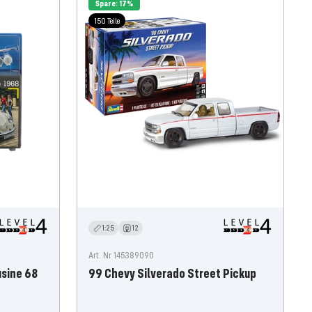
Spare: 17%
150 Teile
1:25
12
Art. Nr 145389090
sine 68
99 Chevy Silverado Street Pickup