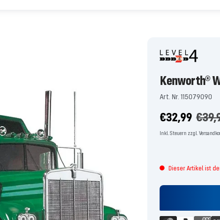
Kenworth® 
Art. Nr. 115079090
Angebotspre
Regu
€32,99
€39,
Preis
Inkl. Steuern zzgl. Versandk
Dieser Artikel ist d