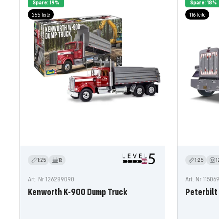
Spare: 19%
Spare: 18%
265 Teile
116 Teile
1:25
13
1:25
1
Art. Nr 126289090
Art. Nr 1150
Kenworth K-900 Dump Truck
Peterbilt