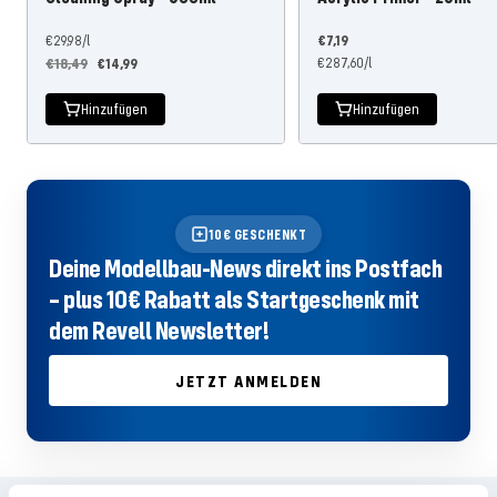
Angebotspreis
€7,19
€29,98
/
l
Regulärer
Angebotspreis
€18,49
€14,99
€287,60
/
l
Preis
Hinzufügen
Hinzufügen
10€ GESCHENKT
Deine Modellbau-News direkt ins Postfach
– plus 10€ Rabatt als Startgeschenk mit
dem Revell Newsletter!
JETZT ANMELDEN