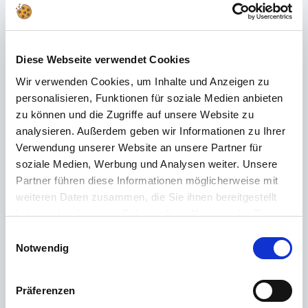
Häufig gestellte Fragen
Du hast im FAQ nicht die passende Antwort gefunden oder möchtest mehr
Diese Webseite verwendet Cookies
über unsere Produkte erfahren? Unser
Kundenservice
steht dir mit Rat
und Tat zur Seite – schnell, kompetent und persönlich. Egal ob technische
Wir verwenden Cookies, um Inhalte und Anzeigen zu
Details, Ersatzteile oder Tipps zur Nutzung: Wir sind für dich da.
personalisieren, Funktionen für soziale Medien anbieten
zu können und die Zugriffe auf unsere Website zu
analysieren. Außerdem geben wir Informationen zu Ihrer
Support rund um die Uhr
Verwendung unserer Website an unsere Partner für
soziale Medien, Werbung und Analysen weiter. Unsere
Telefon
Partner führen diese Informationen möglicherweise mit
+49 (0) 800 22 77 372 / +43 (0) 662 88 921 333
weiteren Daten zusammen, die Sie ihnen bereitgestellt
haben oder die sie im Rahmen Ihrer Nutzung der Dienste
Montag bis Donnerstag 09:00 bis 15:00 Uhr, Freitag 09:00 bis 12:00 Uhr
gesammelt haben.
Einwilligungsauswahl
Email
Notwendig
Kontakt
Präferenzen