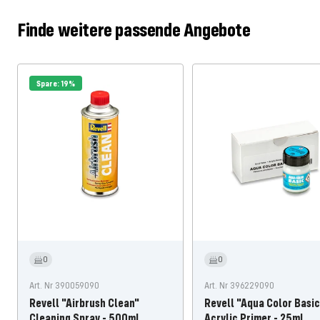
Finde weitere passende Angebote
Spare: 19%
0
0
Art. Nr 390059090
Art. Nr 396229090
Revell "Airbrush Clean"
Revell "Aqua Color Basic
Cleaning Spray - 500ml
Acrylic Primer - 25ml