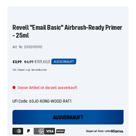
Slide
Slide
1
2
gehen
gehen
Revell "Email Basic" Airbrush-Ready Primer
- 25ml
Art. Nr. 390019090
Angebotspreis
Regulärer
€159,60
/
l
€3,99
€6,99
AUSVERKAUFT
Preis
Inkl. Steuern zzgl. Versandkosten
Dieser Artikel ist derzeit ausverkauft.
UFI Code: 6SJ0-X0NG-W00D-RAT1
AUSVERKAUFT
Bequem auf Raten zahlen