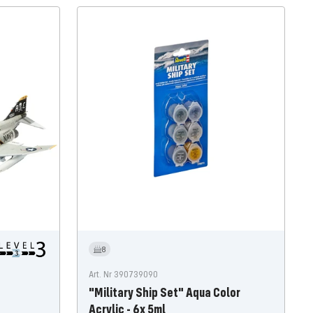
8
Art. Nr 390739090
"Military Ship Set" Aqua Color
Acrylic - 6x 5ml