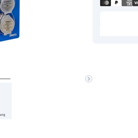
Zur
Slide
2
gehen
lung