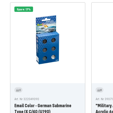
Spare: 17%
0
8
Art. Nr 322049090
Art. Nr 3907
Email Color - German Submarine
"Military
Type IX C/40 (U190)
Acrylic 6