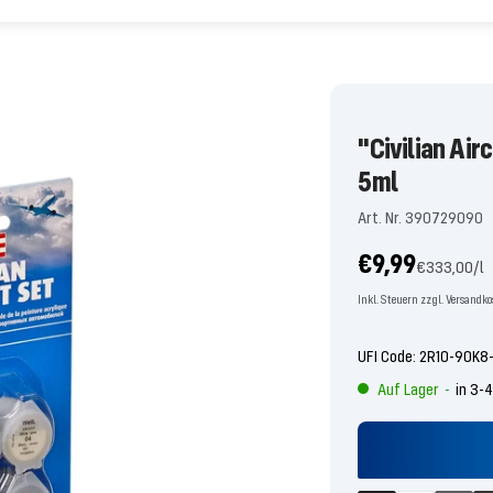
"Civilian Air
5ml
Art. Nr. 390729090
Angebotspre
€9,99
€333,00
/
l
Inkl. Steuern zzgl. Versandk
UFI Code: 2R10-90K
Auf Lager
in 3-
-