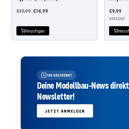
Regulärer
Angebotspreis
Angebots
€17,99
€14,99
€9,99
€333,00
/
l
Preis
Hinzufügen
Hinzu
10€ GESCHENKT
Deine Modellbau-News direkt 
Newsletter!
JETZT ANMELDEN