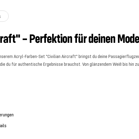
s
craft" – Perfektion für deinen Mod
unserem Acryl-Farben-Set "Civilian Aircraft" bringst du deine Passagierflug
e, die du für authentische Ergebnisse brauchst. Von glänzendem Weiß bis hin 
ierungen
ails