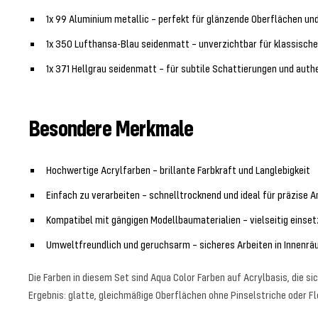
1x 99 Aluminium metallic – perfekt für glänzende Oberflächen un
1x 350 Lufthansa-Blau seidenmatt – unverzichtbar für klassisch
1x 371 Hellgrau seidenmatt – für subtile Schattierungen und aut
Besondere Merkmale
Hochwertige Acrylfarben – brillante Farbkraft und Langlebigkeit
Einfach zu verarbeiten – schnelltrocknend und ideal für präzise
Kompatibel mit gängigen Modellbaumaterialien – vielseitig einse
Umweltfreundlich und geruchsarm – sicheres Arbeiten in Innenr
Die Farben in diesem Set sind Aqua Color Farben auf Acrylbasis, die s
Ergebnis: glatte, gleichmäßige Oberflächen ohne Pinselstriche oder F