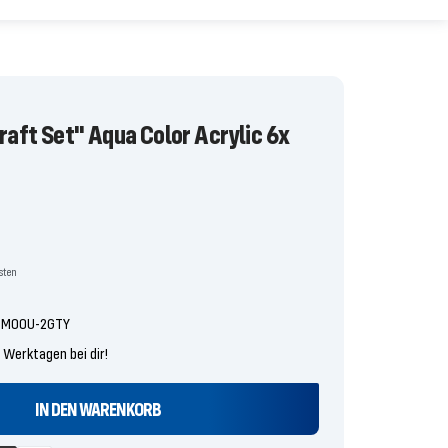
craft Set" Aqua Color Acrylic 6x
is
osten
8-M00U-2GTY
4 Werktagen bei dir!
IN DEN WARENKORB