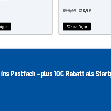
preis
Regulärer
Angebotspreis
€20,49
€18,99
Preis
fügen
Hinzufügen
ins Postfach – plus 10€ Rabatt als Star