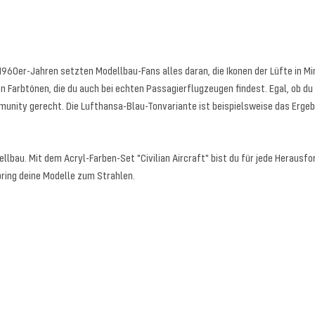
 1960er-Jahren setzten Modellbau-Fans alles daran, die Ikonen der Lüfte in Mi
en Farbtönen, die du auch bei echten Passagierflugzeugen findest. Egal, ob 
unity gerecht. Die Lufthansa-Blau-Tonvariante ist beispielsweise das Ergeb
ellbau. Mit dem Acryl-Farben-Set "Civilian Aircraft" bist du für jede Herausf
 bring deine Modelle zum Strahlen.