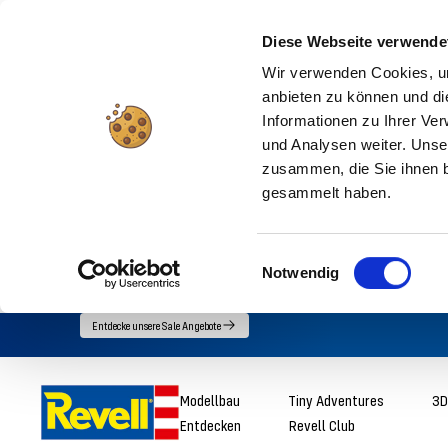
Diese Webseite verwende
Wir verwenden Cookies, um
anbieten zu können und di
Informationen zu Ihrer Ve
und Analysen weiter. Unse
zusammen, die Sie ihnen b
gesammelt haben.
Einwilligungsauswahl
Notwendig
Direkt
Entdecke unsere Sale Angebote
zum
Inhalt
Revell
Modellbau
Tiny Adventures
3D
Entdecken
Revell Club