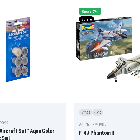
Spare: 7%
85 Teile
1:72
10
19090
Art. Nr 039419090
 Aircraft Set" Aqua Color
F-4J Phantom II
x 5ml