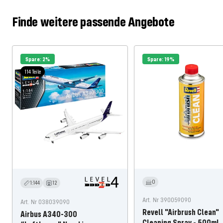
Finde weitere passende Angebote
Spare: 2%
Spare: 19%
114 Teile
0
1:144
12
Art. Nr 390059090
Art. Nr 038039090
Revell "Airbrush Clean"
Airbus A340-300
Cleaning Spray - 500ml