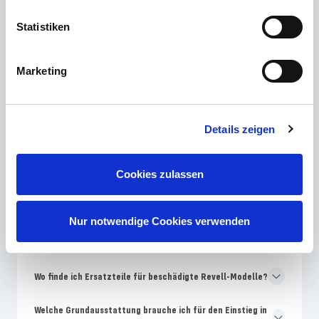
Statistiken
Die häufigsten Fragen
Marketing
Welches Revell Skill-Level ist für Modellbau-Anfänger am
besten geeignet?
Details zeigen
Warum unterscheiden sich Farben auf der Revell-
Verpackung von der Bauanleitung?
Cookies zulassen
Wie oft bringt Revell neue Modellbausätze auf den
Markt?
Nur notwendige Cookies verwenden
Warum sind Revell-Modelle teurer als No-Name-
Bausätze?
Wo finde ich Ersatzteile für beschädigte Revell-Modelle?
Welche Grundausstattung brauche ich für den Einstieg in