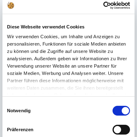
Häufig gestellte Fragen
Du hast im FAQ nicht die passende Antwort gefunden oder möchtest mehr
Diese Webseite verwendet Cookies
über unsere Produkte erfahren? Unser
Kundenservice
steht dir mit Rat
und Tat zur Seite – schnell, kompetent und persönlich. Egal ob technische
Wir verwenden Cookies, um Inhalte und Anzeigen zu
Details, Ersatzteile oder Tipps zur Nutzung: Wir sind für dich da.
personalisieren, Funktionen für soziale Medien anbieten
zu können und die Zugriffe auf unsere Website zu
analysieren. Außerdem geben wir Informationen zu Ihrer
Support rund um die Uhr
Verwendung unserer Website an unsere Partner für
soziale Medien, Werbung und Analysen weiter. Unsere
Telefon
Partner führen diese Informationen möglicherweise mit
weiteren Daten zusammen, die Sie ihnen bereitgestellt
+49 (0) 800 22 77 372 / +43 (0) 662 88 921 333
haben oder die sie im Rahmen Ihrer Nutzung der Dienste
Montag bis Donnerstag 09:00 bis 15:00 Uhr, Freitag 09:00 bis 12:00 Uhr
gesammelt haben.
Einwilligungsauswahl
Email
Notwendig
Kontakt
Präferenzen