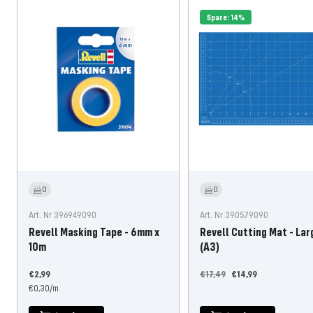
Spare: 14%
0
0
Art. Nr 396949090
Art. Nr 390579090
Revell Masking Tape - 6mm x
Revell Cutting Mat - Lar
10m
(A3)
Angebotspreis
Regulärer
Angebotspreis
€2,99
€17,49
€14,99
€0,30
/
m
Preis