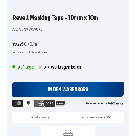
Revell Masking Tape - 10mm x 10m
Art. Nr. 396959090
Angebotspreis
€0,40
/
m
€3,99
Inkl. Steuern zzgl. Versandkosten
Auf Lager
in 3-4 Werktagen bei dir!
-
IN DEN WARENKORB
Bequem auf Raten zahlen
Schnelle Lieferung
Kostenloser Versand ab 50€