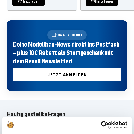
Hinzufügen
Hinzufügen
10€ GESCHENKT
Deine Modellbau-News direkt ins Postfach
– plus 10€ Rabatt als Startgeschenk mit
dem Revell Newsletter!
JETZT ANMELDEN
Häufig gestellte Fragen
Du hast im FAQ nicht die passende Antwort gefunden oder möchtest mehr
über unsere Produkte erfahren? Unser
Kundenservice
steht dir mit Rat