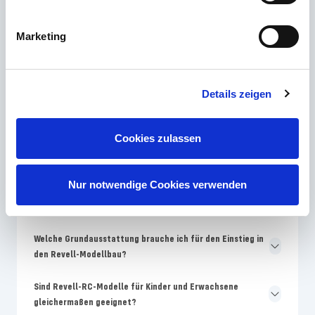
Welches Revell Skill-Level ist für Modellbau-Anfänger am
besten geeignet?
Marketing
Warum unterscheiden sich Farben auf der Revell-
Verpackung von der Bauanleitung?
Details zeigen
Wie oft bringt Revell neue Modellbausätze auf den
Markt?
Cookies zulassen
Warum sind Revell-Modelle teurer als No-Name-
Bausätze?
Nur notwendige Cookies verwenden
Wo finde ich Ersatzteile für beschädigte Revell-Modelle?
Welche Grundausstattung brauche ich für den Einstieg in
den Revell-Modellbau?
Sind Revell-RC-Modelle für Kinder und Erwachsene
gleichermaßen geeignet?