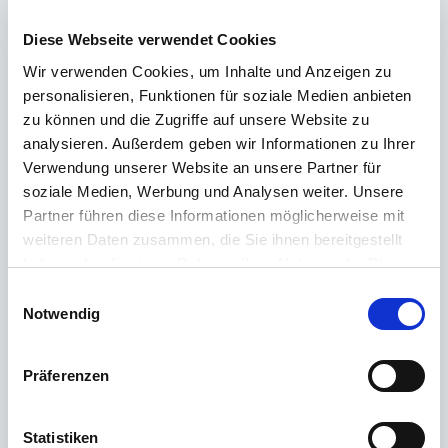
und Tat zur Seite – schnell, kompetent und persönlich. Egal ob technische
Diese Webseite verwendet Cookies
Details, Ersatzteile oder Tipps zur Nutzung: Wir sind für dich da.
Wir verwenden Cookies, um Inhalte und Anzeigen zu
personalisieren, Funktionen für soziale Medien anbieten
Support rund um die Uhr
zu können und die Zugriffe auf unsere Website zu
analysieren. Außerdem geben wir Informationen zu Ihrer
Telefon
Verwendung unserer Website an unsere Partner für
soziale Medien, Werbung und Analysen weiter. Unsere
+49 (0) 800 22 77 372 / +43 (0) 662 88 921 333
Partner führen diese Informationen möglicherweise mit
Montag bis Donnerstag 09:00 bis 15:00 Uhr, Freitag 09:00 bis 12:00 Uhr
weiteren Daten zusammen, die Sie ihnen bereitgestellt
Email
haben oder die sie im Rahmen Ihrer Nutzung der Dienste
gesammelt haben.
Einwilligungsauswahl
Kontakt
Notwendig
Präferenzen
Die häufigsten Fragen
Statistiken