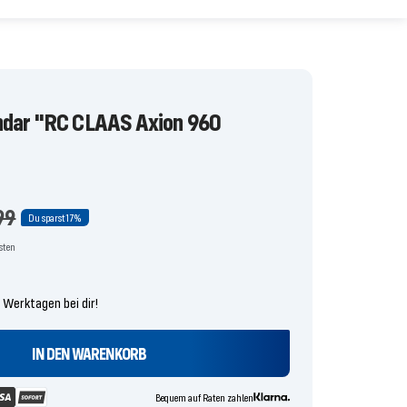
Video
ndar "RC CLAAS Axion 960
is
lärer
99
Du sparst
17%
osten
4 Werktagen bei dir!
IN DEN WARENKORB
Bequem auf Raten zahlen