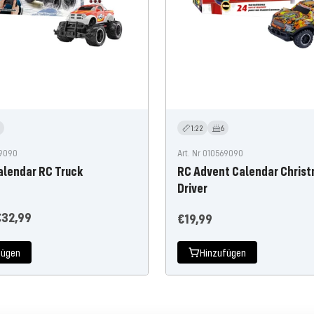
1:22
6
59090
Art. Nr 010569090
alendar RC Truck
RC Advent Calendar Chris
Driver
r
ngebotspreis
€32,99
Angebotspreis
€19,99
fügen
Hinzufügen