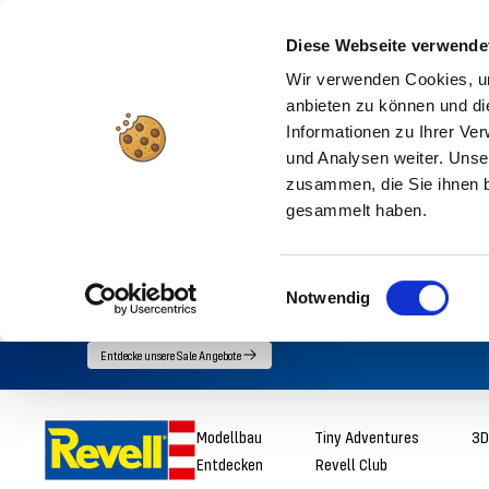
Diese Webseite verwende
Wir verwenden Cookies, um
anbieten zu können und di
Informationen zu Ihrer Ve
und Analysen weiter. Unse
zusammen, die Sie ihnen b
gesammelt haben.
Einwilligungsauswahl
Notwendig
Direkt
Entdecke unsere Sale Angebote
zum
Inhalt
Revell
Modellbau
Tiny Adventures
3D
Entdecken
Revell Club