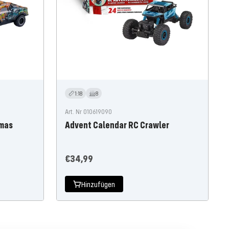
1:18
8
Art. Nr 010619090
tmas
Advent Calendar RC Crawler
Angebotspreis
€34,99
Hinzufügen