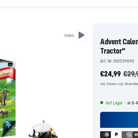
Video
Advent Cale
Tractor"
Art. Nr. 010539090
Angebotspre
Regu
€24,99
€29,
Preis
Inkl. Steuern zzgl. Versandk
Auf Lager
in 3-
-