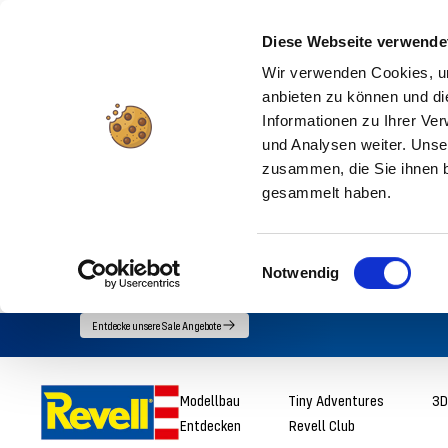
Diese Webseite verwende
Wir verwenden Cookies, um
anbieten zu können und di
Informationen zu Ihrer Ve
und Analysen weiter. Unse
zusammen, die Sie ihnen b
gesammelt haben.
Einwilligungsauswahl
Notwendig
Direkt
Entdecke unsere Sale Angebote
zum
Inhalt
Revell
Modellbau
Tiny Adventures
3D
Entdecken
Revell Club