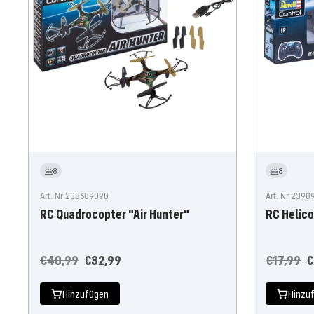
8
8
Art. Nr 238609090
Art. Nr 239
RC Quadrocopter "Air Hunter"
RC Helic
Regulärer
Angebotspreis
Reguläre
A
€40,99
€32,99
€17,99
€
Preis
Preis
Hinzufügen
Hinzu