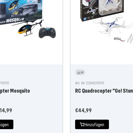
14
899090
Art. Nr 238429090
opter Mosquito
RC Quadrocopter "Go! Stun
r
ngebotspreis
Angebotspreis
14,99
€44,99
fügen
Hinzufügen