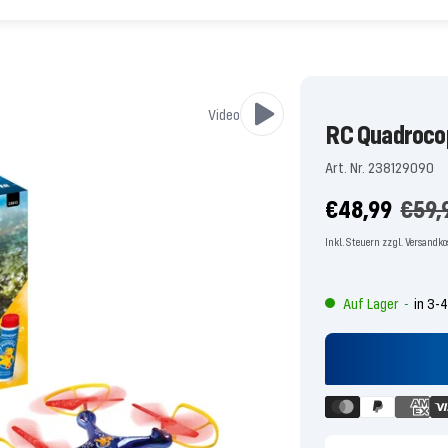
Video
RC Quadroco
Art. Nr. 238129090
Angebotspre
Regu
€48,99
€59,
Preis
Inkl. Steuern zzgl. Versandk
Auf Lager
in 3-
-