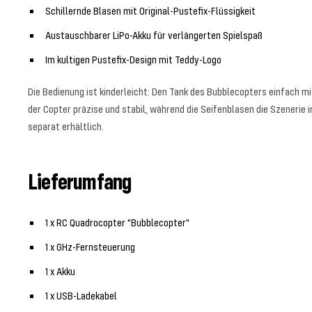
Schillernde Blasen mit Original-Pustefix-Flüssigkeit
Austauschbarer LiPo-Akku für verlängerten Spielspaß
Im kultigen Pustefix-Design mit Teddy-Logo
Die Bedienung ist kinderleicht: Den Tank des Bubblecopters einfach m
der Copter präzise und stabil, während die Seifenblasen die Szenerie 
separat erhältlich.
Lieferumfang
1 x RC Quadrocopter "Bubblecopter"
1 x GHz-Fernsteuerung
1 x Akku
1 x USB-Ladekabel