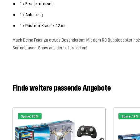
1 x Ersatzrotorset
1 x Anleitung
1 x Pustefix Klassik 42 ml
Mach Deine Feier zu etwas Besonderem: Mit dem RC Bubblecopter holst
Seifenblasen-Show aus der Luft starten!
Finde weitere passende Angebote
Spare: 20%
Spare: 17%