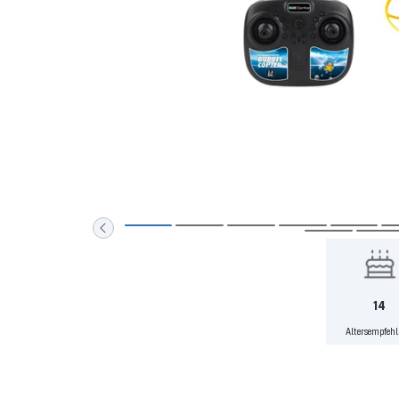
Zur
Zur
Zur
Zur
Zur
Zur
Zur
Slide
Slide
Slide
Slide
Slide
Slide
Sli
1
2
3
4
5
11
12
14
gehen
gehen
gehen
gehen
gehen
gehen
geh
Altersempfeh