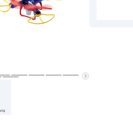
Zur
Zur
Zur
Zur
Zur
Zur
Slide
Slide
Slide
Slide
Slide
de
Slide
6
7
8
9
10
13
gehen
gehen
gehen
gehen
gehen
en
gehen
lung