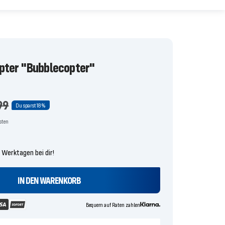
Video
pter "Bubblecopter"
is
lärer
99
Du sparst
18%
osten
4 Werktagen bei dir!
IN DEN WARENKORB
Bequem auf Raten zahlen