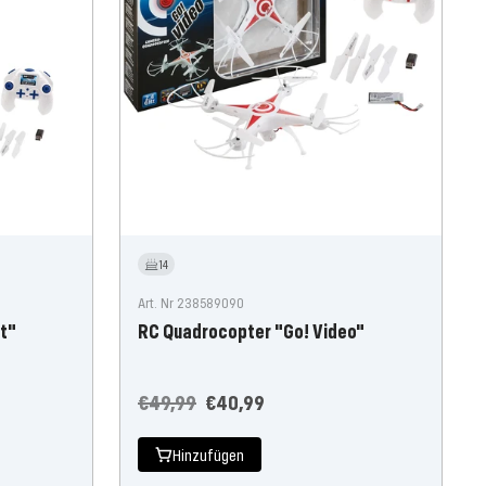
14
Art. Nr 238589090
t"
RC Quadrocopter "Go! Video"
Regulärer
Angebotspreis
€49,99
€40,99
Preis
Hinzufügen