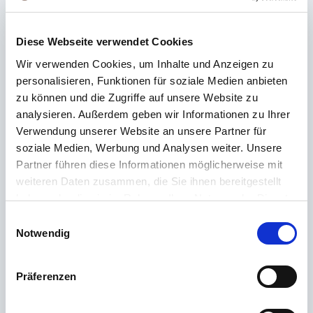
Häufig gestellte Fragen
Du hast im FAQ nicht die passende Antwort gefunden oder möchtest mehr
Diese Webseite verwendet Cookies
über unsere Produkte erfahren? Unser
Kundenservice
steht dir mit Rat
Wir verwenden Cookies, um Inhalte und Anzeigen zu
und Tat zur Seite – schnell, kompetent und persönlich. Egal ob technische
personalisieren, Funktionen für soziale Medien anbieten
Details, Ersatzteile oder Tipps zur Nutzung: Wir sind für dich da.
zu können und die Zugriffe auf unsere Website zu
analysieren. Außerdem geben wir Informationen zu Ihrer
Verwendung unserer Website an unsere Partner für
Support rund um die Uhr
soziale Medien, Werbung und Analysen weiter. Unsere
Telefon
Partner führen diese Informationen möglicherweise mit
weiteren Daten zusammen, die Sie ihnen bereitgestellt
+49 (0) 800 22 77 372 / +43 (0) 662 88 921 333
haben oder die sie im Rahmen Ihrer Nutzung der Dienste
Montag bis Donnerstag 09:00 bis 15:00 Uhr, Freitag 09:00 bis 12:00 Uhr
gesammelt haben.
Einwilligungsauswahl
Notwendig
Email
Kontakt
Präferenzen