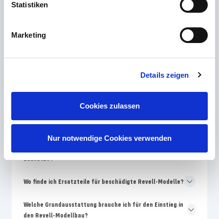
Statistiken
Die häufigsten Fragen
Marketing
Welches Revell Skill-Level ist für Modellbau-Anfänger am
besten geeignet?
Details zeigen
Warum unterscheiden sich Farben auf der Revell-
Verpackung von der Bauanleitung?
Cookies zulassen
Wie oft bringt Revell neue Modellbausätze auf den
Markt?
Nur notwendige Cookies verwenden
Warum sind Revell-Modelle teurer als No-Name-
Bausätze?
Wo finde ich Ersatzteile für beschädigte Revell-Modelle?
Welche Grundausstattung brauche ich für den Einstieg in
den Revell-Modellbau?