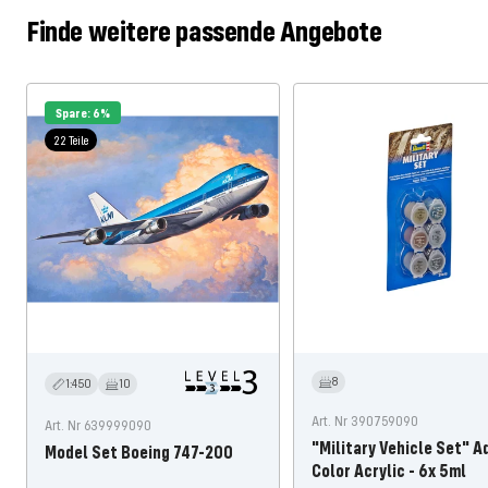
Finde weitere passende Angebote
Spare: 6%
22 Teile
8
1:450
10
Art. Nr 390759090
Art. Nr 639999090
"Military Vehicle Set" A
Model Set Boeing 747-200
Color Acrylic - 6x 5ml