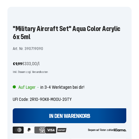
Slide
Slide
1
2
gehen
gehen
"Military Aircraft Set" Aqua Color Acrylic
6x 5ml
Art. Nr. 390719090
Angebotspreis
€333,00
/
l
€9,99
Inkl. Steuern zzgl. Versandkosten
Auf Lager
in 3-4 Werktagen bei dir!
-
UFI Code: 2R10-90K8-M00U-2GTY
IN DEN WARENKORB
Bequem auf Raten zahlen