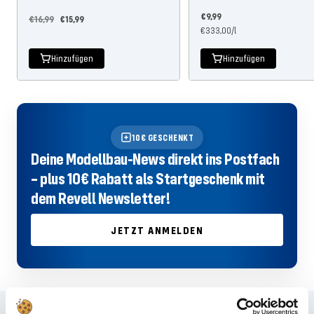
Angebotspreis
€9,99
Regulärer
Angebotspreis
€16,99
€15,99
€333,00
/
l
Preis
Hinzufügen
Hinzufügen
10€ GESCHENKT
Deine Modellbau-News direkt ins Postfach
– plus 10€ Rabatt als Startgeschenk mit
dem Revell Newsletter!
JETZT ANMELDEN