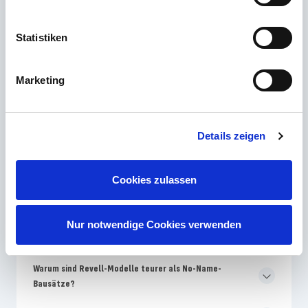
Kontakt
Statistiken
Die häufigsten Fragen
Marketing
Welches Revell Skill-Level ist für Modellbau-Anfänger am
Details zeigen
besten geeignet?
Warum unterscheiden sich Farben auf der Revell-
Cookies zulassen
Verpackung von der Bauanleitung?
Wie oft bringt Revell neue Modellbausätze auf den
Nur notwendige Cookies verwenden
Markt?
Warum sind Revell-Modelle teurer als No-Name-
Bausätze?