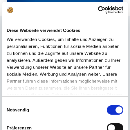
Häufig gestellte Fragen
Diese Webseite verwendet Cookies
Wir verwenden Cookies, um Inhalte und Anzeigen zu
Du hast im FAQ nicht die passende Antwort gefunden oder möchtest mehr
personalisieren, Funktionen für soziale Medien anbieten
über unsere Produkte erfahren? Unser
Kundenservice
steht dir mit Rat
zu können und die Zugriffe auf unsere Website zu
und Tat zur Seite – schnell, kompetent und persönlich. Egal ob technische
analysieren. Außerdem geben wir Informationen zu Ihrer
Details, Ersatzteile oder Tipps zur Nutzung: Wir sind für dich da.
Verwendung unserer Website an unsere Partner für
soziale Medien, Werbung und Analysen weiter. Unsere
Support rund um die Uhr
Partner führen diese Informationen möglicherweise mit
weiteren Daten zusammen, die Sie ihnen bereitgestellt
Telefon
haben oder die sie im Rahmen Ihrer Nutzung der Dienste
gesammelt haben.
Einwilligungsauswahl
+49 (0) 800 22 77 372 / +43 (0) 662 88 921 333
Notwendig
Montag bis Donnerstag 09:00 bis 15:00 Uhr, Freitag 09:00 bis 12:00 Uhr
Email
Präferenzen