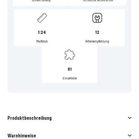
Schnelle Lieferung
Kostenloser Versand ab 50€
1:24
12
Maßstab
Altersempfehlung
81
Einzelteile
Produktbeschreibung
Warnhinweise