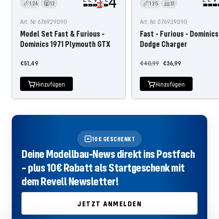
1:24
12
1:25
13
Art. Nr 676929090
Art. Nr 076939090
Model Set Fast & Furious -
Fast - Furious - Dominic
Dominics 1971 Plymouth GTX
Dodge Charger
Angebotspreis
Regulärer
Angebotspreis
€51,49
€40,99
€36,99
Preis
Hinzufügen
Hinzufügen
10€ GESCHENKT
Deine Modellbau-News direkt ins Postfach
– plus 10€ Rabatt als Startgeschenk mit
dem Revell Newsletter!
JETZT ANMELDEN