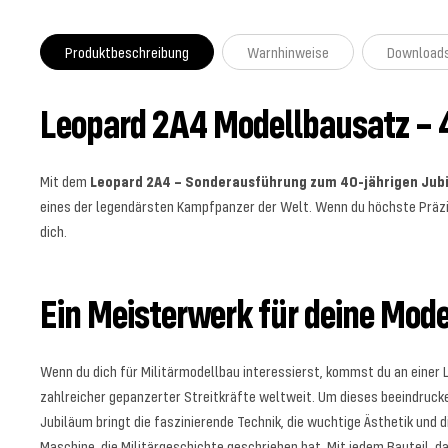
Produktbeschreibung
Warnhinweise
Download
Leopard 2A4 Modellbausatz – 4
Mit dem
Leopard 2A4 – Sonderausführung zum 40-jährigen Jub
eines der legendärsten Kampfpanzer der Welt. Wenn du höchste Präzis
dich.
Ein Meisterwerk für deine Mo
Wenn du dich für Militärmodellbau interessierst, kommst du an einer 
zahlreicher gepanzerter Streitkräfte weltweit. Um dieses beeindruck
Jubiläum bringt die faszinierende Technik, die wuchtige Ästhetik und d
Maschine, die Militärgeschichte geschrieben hat. Mit jedem Bauteil, das