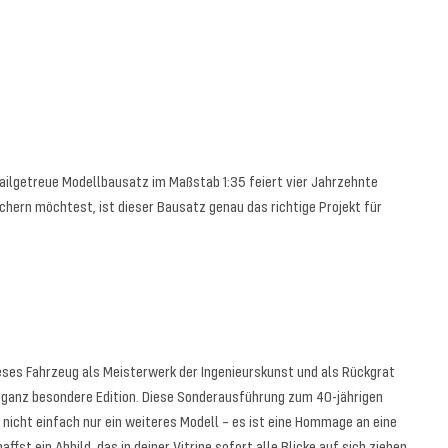
tailgetreue Modellbausatz im Maßstab 1:35 feiert vier Jahrzehnte
hern möchtest, ist dieser Bausatz genau das richtige Projekt für
ieses Fahrzeug als Meisterwerk der Ingenieurskunst und als Rückgrat
e ganz besondere Edition. Diese Sonderausführung zum 40-jährigen
t nicht einfach nur ein weiteres Modell – es ist eine Hommage an eine
fst ein Abbild, das in deiner Vitrine sofort alle Blicke auf sich ziehen