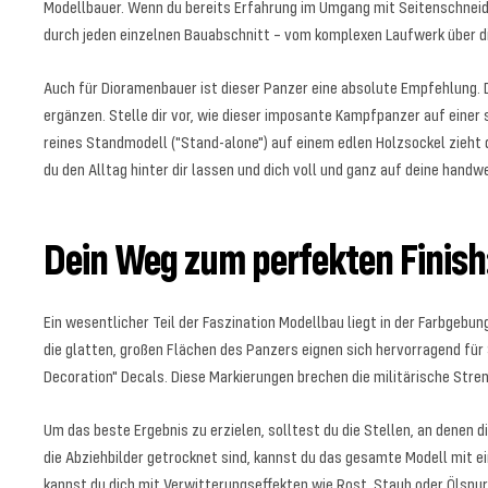
Modellbauer. Wenn du bereits Erfahrung im Umgang mit Seitenschneider
durch jeden einzelnen Bauabschnitt – vom komplexen Laufwerk über di
Auch für Dioramenbauer ist dieser Panzer eine absolute Empfehlung. 
ergänzen. Stelle dir vor, wie dieser imposante Kampfpanzer auf eine
reines Standmodell ("Stand-alone") auf einem edlen Holzsockel zieht 
du den Alltag hinter dir lassen und dich voll und ganz auf deine hand
Dein Weg zum perfekten Finis
Ein wesentlicher Teil der Faszination Modellbau liegt in der Farbgebun
die glatten, großen Flächen des Panzers eignen sich hervorragend für
Decoration" Decals. Diese Markierungen brechen die militärische Str
Um das beste Ergebnis zu erzielen, solltest du die Stellen, an denen d
die Abziehbilder getrocknet sind, kannst du das gesamte Modell mit e
kannst du dich mit Verwitterungseffekten wie Rost, Staub oder Ölspure