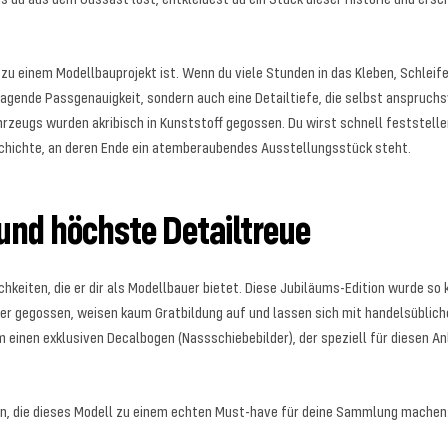
zu einem Modellbauprojekt ist. Wenn du viele Stunden in das Kleben, Schleife
orragende Passgenauigkeit, sondern auch eine Detailtiefe, die selbst anspruc
zeugs wurden akribisch in Kunststoff gegossen. Du wirst schnell feststellen,
schichte, an deren Ende ein atemberaubendes Ausstellungsstück steht.
und höchste Detailtreue
hkeiten, die er dir als Modellbauer bietet. Diese Jubiläums-Edition wurde so k
ber gegossen, weisen kaum Gratbildung auf und lassen sich mit handelsüblic
m einen exklusiven Decalbogen (Nassschiebebilder), der speziell für diesen 
rfen, die dieses Modell zu einem echten Must-have für deine Sammlung machen