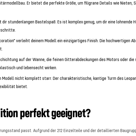
tärmodellbau. Er bietet die perfekte Größe, um filigrane Details wie Nieten
t dir stundenlangen Bastelspaß. Es ist komplex genug, um dir eine lohnende H
schritte.
oration" verleiht deinem Modell ein einzigartiges Finish. Die hochwertigen A
t.
hichtung auf der Wanne, die feinen Gitterabdeckungen des Motors oder die s
lastisch und lebensecht wirken.
in Modell nicht komplett starr. Der charakteristische, kantige Turm des Leop
xibilität bietet.
ition perfekt geeignet?
rungsstand passt. Aufgrund der 212 Einzelteile und der detaillierten Baugrupp