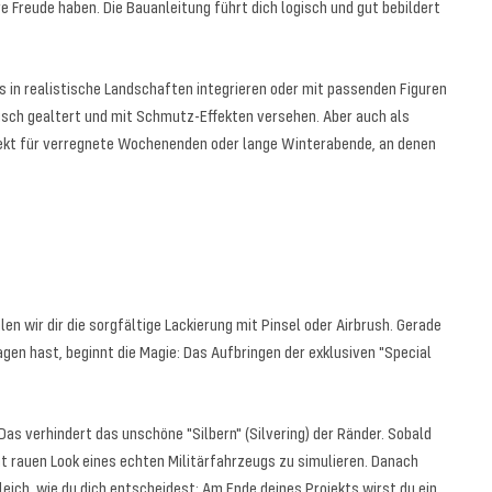
Freude haben. Die Bauanleitung führt dich logisch und gut bebildert
 in realistische Landschaften integrieren oder mit passenden Figuren
isch gealtert und mit Schmutz-Effekten versehen. Aber auch als
rojekt für verregnete Wochenenden oder lange Winterabende, an denen
en wir dir die sorgfältige Lackierung mit Pinsel oder Airbrush. Gerade
en hast, beginnt die Magie: Das Aufbringen der exklusiven "Special
Das verhindert das unschöne "Silbern" (Silvering) der Ränder. Sobald
t rauen Look eines echten Militärfahrzeugs zu simulieren. Danach
leich, wie du dich entscheidest: Am Ende deines Projekts wirst du ein