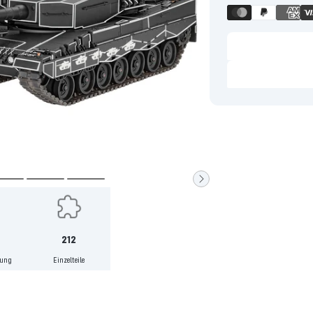
Zur
Zur
Zur
Slide
Slide
Slide
4
5
6
212
gehen
gehen
gehen
lung
Einzelteile