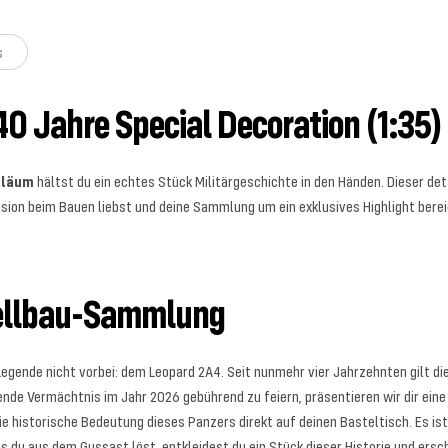
s
0 Jahre Special Decoration (1:35)
iläum
hältst du ein echtes Stück Militärgeschichte in den Händen. Dieser de
ion beim Bauen liebst und deine Sammlung um ein exklusives Highlight bereic
dellbau-Sammlung
Legende nicht vorbei: dem Leopard 2A4. Seit nunmehr vier Jahrzehnten gilt d
ende Vermächtnis im Jahr 2026 gebührend zu feiern, präsentieren wir dir ein
ie historische Bedeutung dieses Panzers direkt auf deinen Basteltisch. Es is
 du aus dem Gussast löst, entkleidest du ein Stück dieser Historie und erschaf