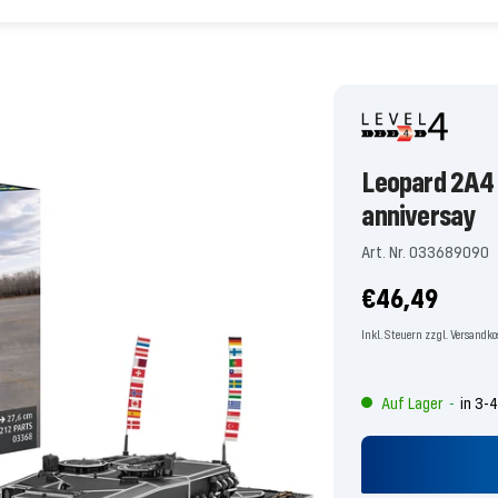
Leopard 2A4 
anniversay
Art. Nr. 033689090
Angebotspre
€46,49
Inkl. Steuern zzgl. Versandk
Auf Lager
in 3-
-