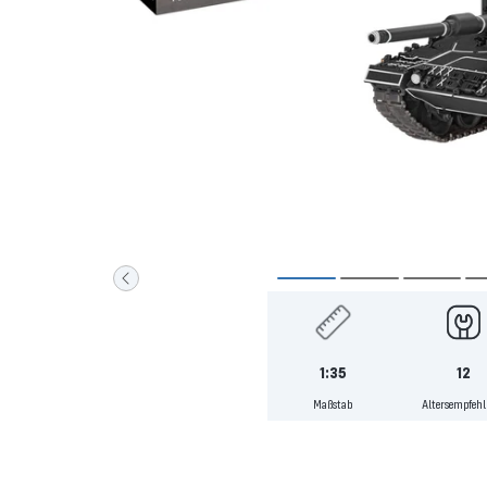
Zur
Zur
Zur
Slide
Slide
Slide
1
2
3
1:35
12
gehen
gehen
gehen
Maßstab
Altersempfeh