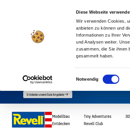
Diese Webseite verwende
Wir verwenden Cookies, um
anbieten zu können und di
Informationen zu Ihrer Ve
und Analysen weiter. Unse
zusammen, die Sie ihnen b
gesammelt haben.
Einwilligungsauswahl
Notwendig
Direkt
Entdecke unsere Sale Angebote
zum
Inhalt
Revell
Modellbau
Tiny Adventures
3D
Entdecken
Revell Club