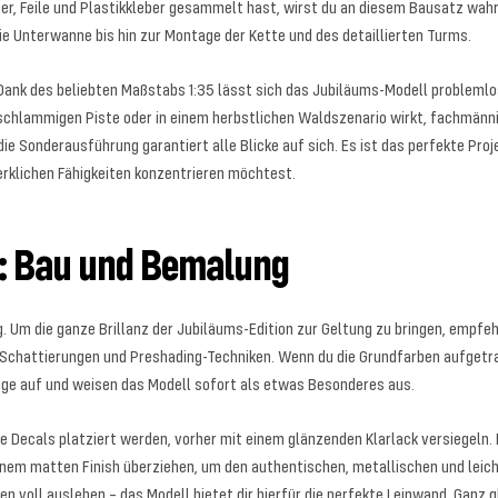
, Feile und Plastikkleber gesammelt hast, wirst du an diesem Bausatz wahre 
e Unterwanne bis hin zur Montage der Kette und des detaillierten Turms.
Dank des beliebten Maßstabs 1:35 lässt sich das Jubiläums-Modell problemlos
r schlammigen Piste oder in einem herbstlichen Waldszenario wirkt, fachmänn
die Sonderausführung garantiert alle Blicke auf sich. Es ist das perfekte P
werklichen Fähigkeiten konzentrieren möchtest.
h: Bau und Bemalung
g. Um die ganze Brillanz der Jubiläums-Edition zur Geltung zu bringen, empfehl
 Schattierungen und Preshading-Techniken. Wenn du die Grundfarben aufgetrag
enge auf und weisen das Modell sofort als etwas Besonderes aus.
ie Decals platziert werden, vorher mit einem glänzenden Klarlack versiegeln. 
inem matten Finish überziehen, um den authentischen, metallischen und leich
n voll ausleben – das Modell bietet dir hierfür die perfekte Leinwand. Ganz g