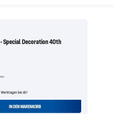
- Special Decoration 40th
is
osten
4 Werktagen bei dir!
IN DEN WARENKORB