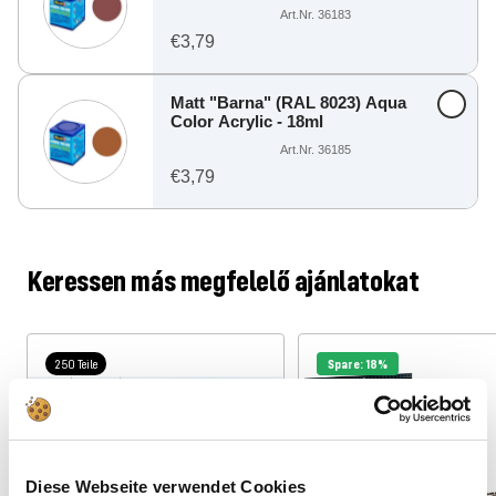
Art.Nr. 36183
€3,79
Matt "Barna" (RAL 8023) Aqua
Color Acrylic - 18ml
Art.Nr. 36185
€3,79
Keressen más megfelelő ajánlatokat
250 Teile
Spare: 18%
Neu
244 Teile
Diese Webseite verwendet Cookies