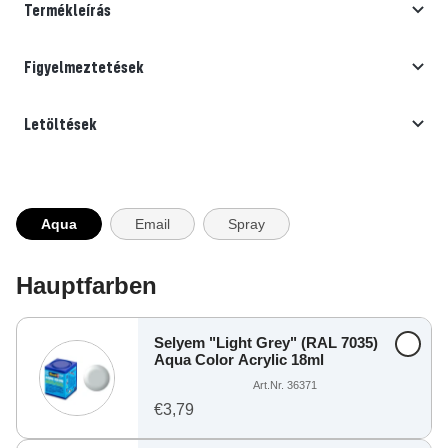
Termékleírás
Figyelmeztetések
Letöltések
Aqua
Email
Spray
Hauptfarben
Selyem "Light Grey" (RAL 7035)
Aqua Color Acrylic 18ml
Art.Nr. 36371
€3,79