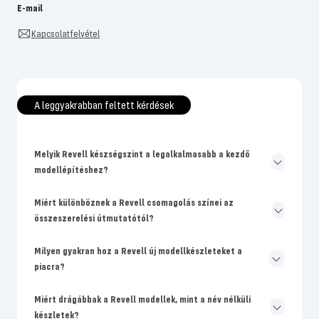
E-mail
Kapcsolatfelvétel
A leggyakrabban feltett kérdések
Melyik Revell készségszint a legalkalmasabb a kezdő
modellépítéshez?
Miért különböznek a Revell csomagolás színei az
összeszerelési útmutatótól?
Milyen gyakran hoz a Revell új modellkészleteket a
piacra?
Miért drágábbak a Revell modellek, mint a név nélküli
készletek?