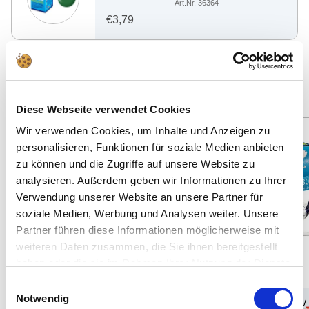
Art.Nr. 36364
€3,79
Keressen más megfelelő ajánlatokat
Diese Webseite verwendet Cookies
Wir verwenden Cookies, um Inhalte und Anzeigen zu
Spare: 18%
Spare: 2%
personalisieren, Funktionen für soziale Medien anbieten
63 Teile
108 Teile
zu können und die Zugriffe auf unsere Website zu
analysieren. Außerdem geben wir Informationen zu Ihrer
Verwendung unserer Website an unsere Partner für
soziale Medien, Werbung und Analysen weiter. Unsere
Partner führen diese Informationen möglicherweise mit
weiteren Daten zusammen, die Sie ihnen bereitgestellt
haben oder die sie im Rahmen Ihrer Nutzung der Dienste
gesammelt haben.
Einwilligungsauswahl
Notwendig
1:144
12
1:144
12