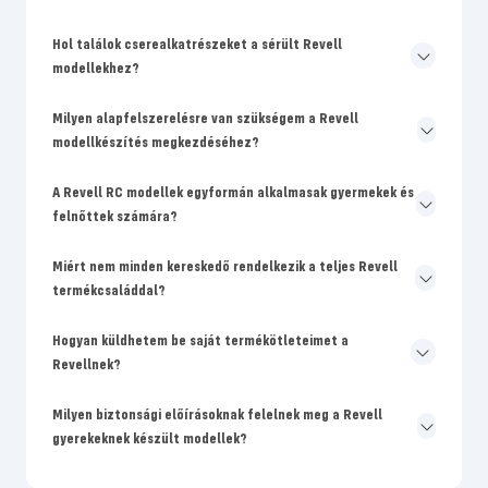
Hol találok cserealkatrészeket a sérült Revell
modellekhez?
Milyen alapfelszerelésre van szükségem a Revell
modellkészítés megkezdéséhez?
A Revell RC modellek egyformán alkalmasak gyermekek és
felnőttek számára?
Miért nem minden kereskedő rendelkezik a teljes Revell
termékcsaláddal?
Hogyan küldhetem be saját termékötleteimet a
Revellnek?
Milyen biztonsági előírásoknak felelnek meg a Revell
gyerekeknek készült modellek?