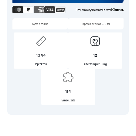
Fizessen kényelmesen részletben
Gyors szállítás
Ingyenes szállítás 50 €-tól
1:144
12
léptékben
Altersempfehlung
114
Einzelteile