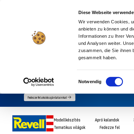
Diese Webseite verwende
Wir verwenden Cookies, um
anbieten zu können und di
Informationen zu Ihrer Ve
und Analysen weiter. Unse
zusammen, die Sie ihnen b
gesammelt haben.
Einwilligungsauswahl
Notwendig
Menjen
Fedezze fel akciós ajánlatainkat
közvetlenül
a
Revell
Modellkészítés
Apró kalandok
tartalomhoz
Tematikus világok
Fedezze fel