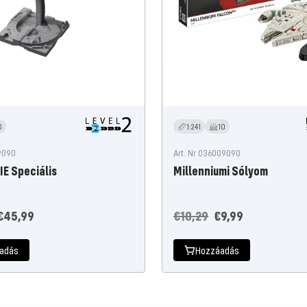
0
1:241
10
49090
Art. Nr 036009090
E Speciális
Millenniumi Sólyom
Ajánlati
Normál
Ajánlati
€45,99
€10,29
€9,99
ár
áron
ár
adás
Hozzáadás