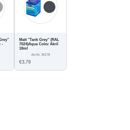
Grey"
Matt "Tank Grey" (RAL
 -
7024)Aqua Color Akril
18ml
Art.Nr. 36178
€3,79