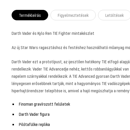
Termékleírás
Figyelmeztetések
Letöltések
Darth Vader és Kylo Ren TIE Fighter mintakészlet
Az új Star Wars ragasztáshoz és festéshez használható műanyag mode
Darth Vader ezt a prototípust, az ijesztően hatékony TIE elfogó alapj
rendelkezik. Vader TIE Advancedje nehéz, kettős robbanóágyúkkal van 
napelem szárnyakkal rendelkezik. A TIE Advanced gyorsan Darth Vader 
lényegesen erősebbnek tartják, mint a hagyományos TIE vadászgépeké. A
hiperhajtórendszer telepítése is, amivel a hajó megúszhatja a reményt
Finoman gravírozott felületek
Darth Vader figura
Pilótafülke replika