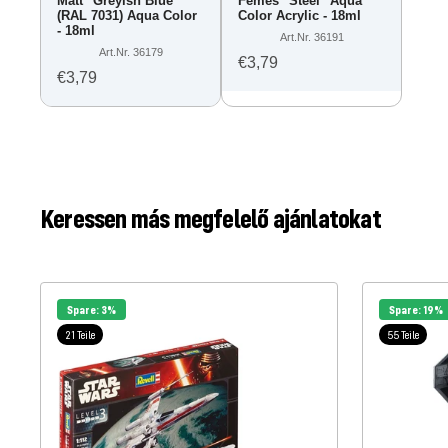
Matt "Greyish Blue"
Fémes "Steel" Aqua
(RAL 7031) Aqua Color
Color Acrylic - 18ml
- 18ml
Art.Nr. 36191
Art.Nr. 36179
€3,79
€3,79
Keressen más megfelelő ajánlatokat
Spare: 3%
Spare: 19%
21 Teile
55 Teile