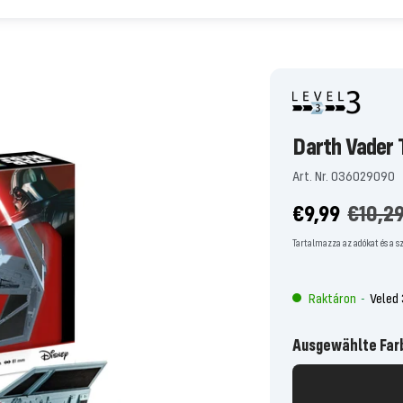
Darth Vader 
Art. Nr. 036029090
Ajánlati
Normá
€9,99
€10,2
ár
áron
Tartalmazza az adókat és a sz
Raktáron
Veled
-
Ausgewählte Far