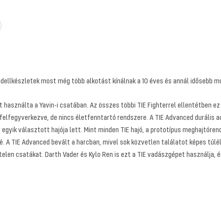
llkészletek most még több alkotást kínálnak a 10 éves és annál idősebb m
át használta a Yavin-i csatában. Az összes többi TIE Fighterrel ellentétben e
felfegyverkezve, de nincs életfenntartó rendszere. A TIE Advanced durális a
egyik választott hajója lett. Mint minden TIE hajó, a prototípus meghajtóren
 TIE Advanced bevált a harcban, mivel sok közvetlen találatot képes túlélni.
elen csatákat. Darth Vader és Kylo Ren is ezt a TIE vadászgépet használja, é