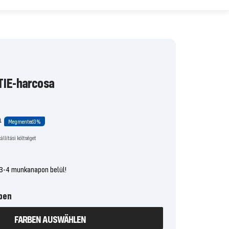
TIE-harcosa
l
9
Megmented
3%
állítási költséget
 3-4 munkanapon belül!
ben
FARBEN AUSWÄHLEN