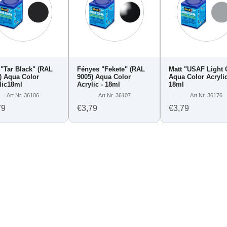
 "Tar Black" (RAL
Fényes "Fekete" (RAL
Matt "USAF Light 
) Aqua Color
9005) Aqua Color
Aqua Color Acrylic
lic18ml
Acrylic - 18ml
18ml
Art.Nr. 36106
Art.Nr. 36107
Art.Nr. 36176
79
€3,79
€3,79