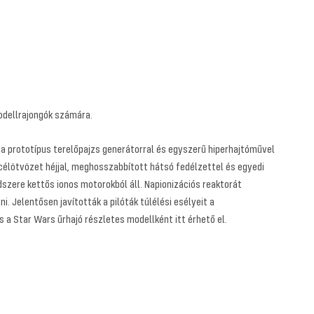
odellrajongók számára.
z a prototípus terelőpajzs generátorral és egyszerű hiperhajtóművel
célötvözet héjjal, meghosszabbított hátsó fedélzettel és egyedi
dszere kettős ionos motorokból áll. Napionizációs reaktorát
 Jelentősen javították a pilóták túlélési esélyeit a
s a Star Wars űrhajó részletes modellként itt érhető el.