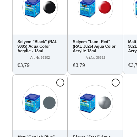
Selyem "Black" (RAL
Selyem "Lum. Red"
Matt
9005) Aqua Color
(RAL 3026) Aqua Color
9021
Acrylic - 18ml
Acrylic 18ml
Acry
Art.Nr. 36302
Art.Nr. 36332
€3,79
€3,79
€3,