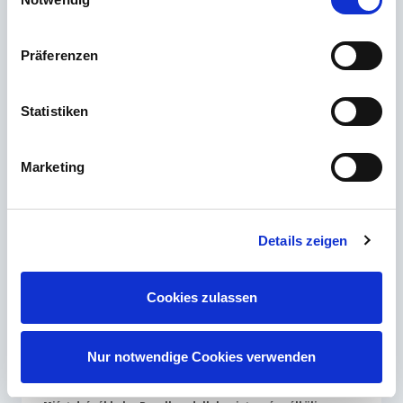
E-mail
Präferenzen
Kapcsolatfelvétel
Statistiken
A leggyakrabban feltett kérdések
Marketing
Melyik Revell készségszint a legalkalmasabb a kezdő
Details zeigen
modellépítéshez?
Miért különböznek a Revell csomagolás színei az
Cookies zulassen
összeszerelési útmutatótól?
Milyen gyakran hoz a Revell új modellkészleteket a
Nur notwendige Cookies verwenden
piacra?