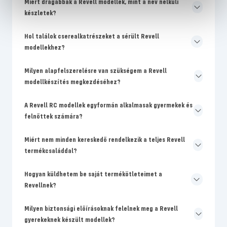
Miért drágábbak a Revell modellek, mint a név nélküli
készletek?
Hol találok cserealkatrészeket a sérült Revell
modellekhez?
Milyen alapfelszerelésre van szükségem a Revell
modellkészítés megkezdéséhez?
A Revell RC modellek egyformán alkalmasak gyermekek és
felnőttek számára?
Miért nem minden kereskedő rendelkezik a teljes Revell
termékcsaláddal?
Hogyan küldhetem be saját termékötleteimet a
Revellnek?
Milyen biztonsági előírásoknak felelnek meg a Revell
gyerekeknek készült modellek?