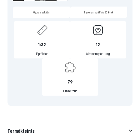
Gyors szállítás
Ingyenes szállítás 50 €-tól
1:32
12
léptékben
Altersempfehlung
79
Einzelteile
Termékleírás