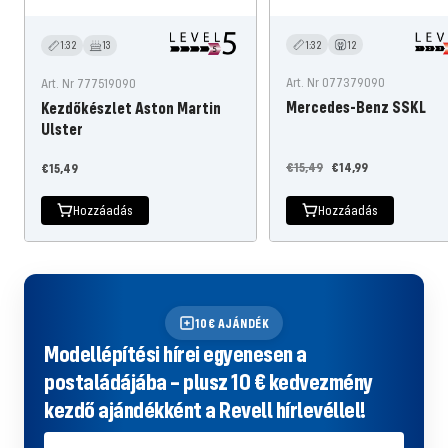
1:32
12
1:32
13
Art. Nr 077379090
Art. Nr 777519090
Mercedes-Benz SSKL
Kezdőkészlet Aston Martin
Ulster
Normál
Ajánlati
Ajánlati
€15,49
€14,99
€15,49
áron
ár
ár
Hozzáadás
Hozzáadás
10€ AJÁNDÉK
Modellépítési hírei egyenesen a
postaládájába – plusz 10 € kedvezmény
kezdő ajándékként a Revell hírlevéllel!