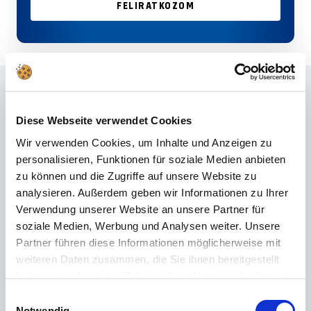
FELIRATKOZOM
Gyakran ismételt kérdések
Diese Webseite verwendet Cookies
Nem találta meg a megfelelő választ a GYIK-ben, vagy szeretne többet
megtudni termékeinkről? A miénk
Ügyfélszolgálat
az Ön oldalán áll
Wir verwenden Cookies, um Inhalte und Anzeigen zu
tanácsokkal és támogatással – gyorsan, hozzáértően és személyesen.
personalisieren, Funktionen für soziale Medien anbieten
Mindegy, hogy műszaki részletekről, pótalkatrészekről vagy használati
zu können und die Zugriffe auf unsere Website zu
tippekről van szó: mi az Ön rendelkezésére állunk.
analysieren. Außerdem geben wir Informationen zu Ihrer
Verwendung unserer Website an unsere Partner für
soziale Medien, Werbung und Analysen weiter. Unsere
24 órás támogatás
Partner führen diese Informationen möglicherweise mit
weiteren Daten zusammen, die Sie ihnen bereitgestellt
Telefon
haben oder die sie im Rahmen Ihrer Nutzung der Dienste
+49 (0) 800 22 77 372 / +43 (0) 662 88 921 333
gesammelt haben.
Einwilligungsauswahl
Hétfőtől csütörtökig 9:00-15:00, pénteken 9:00-12:00
Notwendig