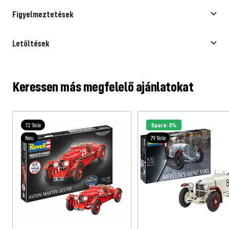
Figyelmeztetések
Letöltések
Keressen más megfelelő ajánlatokat
72 Teile
Spare: 3%
Neu
79 Teile