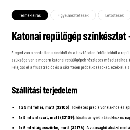
Termékleírás
Figyelmeztetések
Letöltések
Katonai repülőgép színkészlet 
Eleged van a pontatlan színekből és a tisztátalan felületekből a re
szüksége van a modern katonai repülőgépek részletes másolataihoz. L
Felejtsd el a frusztrációt és a sikertelen próbálkozásokat: ezekkel a s
Szállítási terjedelem
1 x 5 ml fehér, matt (32105):
Tökéletes precíz vonalakhoz és ap
1x 5 ml antracit, matt (32109):
Ideális árnyékhatásokhoz és na
1x 5 ml világosszürke, matt (32176):
A valósághű álcázó minták