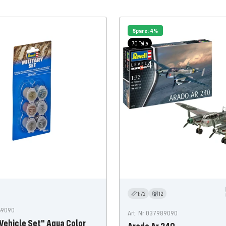
Spare: 4%
70 Teile
1:72
12
759090
Art. Nr 037989090
 Vehicle Set" Aqua Color