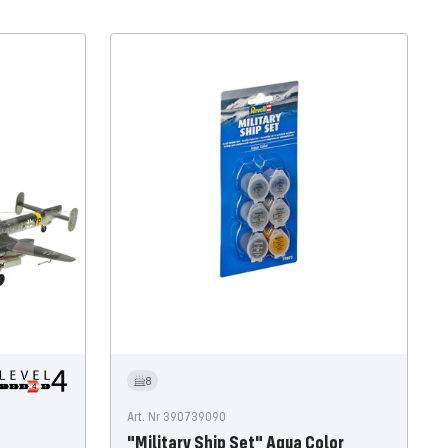
8
Art. Nr 390739090
"Military Ship Set" Aqua Color