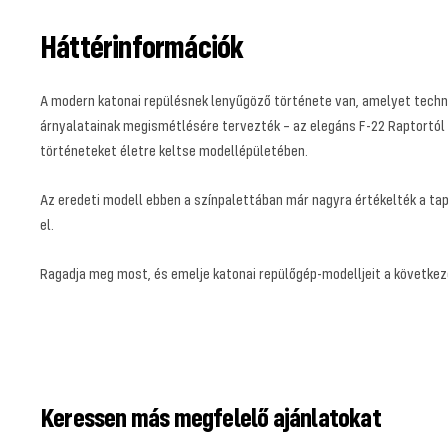
Háttérinformációk
A modern katonai repülésnek lenyűgöző története van, amelyet technol
árnyalatainak megismétlésére tervezték – az elegáns F-22 Raptortól az
történeteket életre keltse modellépületében.
Az eredeti modell ebben a színpalettában már nagyra értékelték a ta
el.
Ragadja meg most, és emelje katonai repülőgép-modelljeit a következ
Keressen más megfelelő ajánlatokat