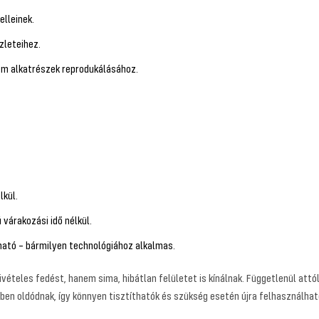
lleinek.
zleteihez.
m alkatrészek reprodukálásához.
lkül.
várakozási idő nélkül.
tó – bármilyen technológiához alkalmas.
teles fedést, hanem sima, hibátlan felületet is kínálnak. Függetlenül attól
zben oldódnak, így könnyen tisztíthatók és szükség esetén újra felhasználhat