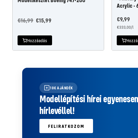
Modellkészlet Boeing 747-200
Acrylic - 
Ajánlati
€9,99
Normál
Ajánlati
€16,99
€15,99
€333,00
/
l
ár
áron
ár
Hozzáadás
Hozzá
10€ AJÁNDÉK
Modellépítési hírei egyenese
hírlevéllel!
FELIRATKOZOM