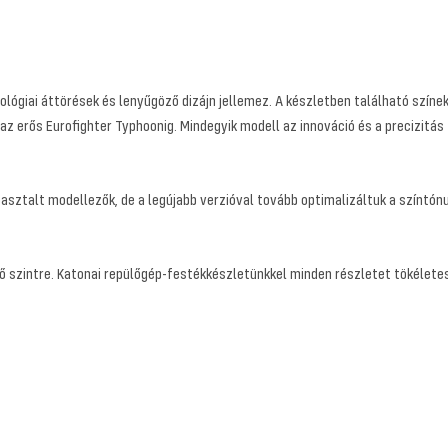
ógiai áttörések és lenyűgöző dizájn jellemez. A készletben található színek
 erős Eurofighter Typhoonig. Mindegyik modell az innováció és a precizitás t
pasztalt modellezők, de a legújabb verzióval tovább optimalizáltuk a színt
ő szintre. Katonai repülőgép-festékkészletünkkel minden részletet tökélete