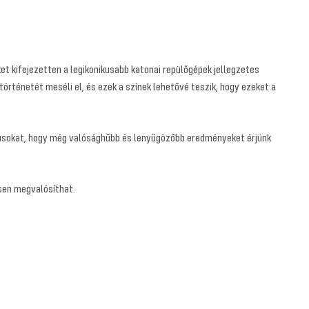
et kifejezetten a legikonikusabb katonai repülőgépek jellegzetes
örténetét meséli el, és ezek a színek lehetővé teszik, hogy ezeket a
ónusokat, hogy még valósághűbb és lenyűgözőbb eredményeket érjünk
sen megvalósíthat.