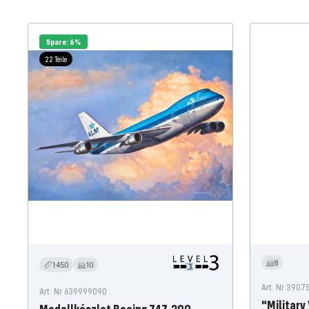
Spare: 6%
22 Teile
8
1:450
10
Art. Nr 390
Art. Nr 639999090
"Military