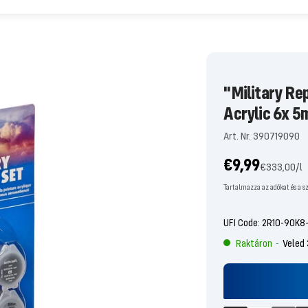
"Military Re
Acrylic 6x 5
Art. Nr. 390719090
Ajánlati
€9,99
€333,00
/
l
ár
Tartalmazza az adókat és a sz
UFI Code: 2R10-90K
Raktáron
Veled
-