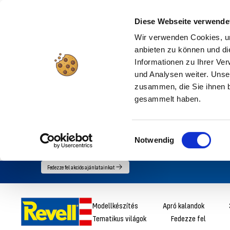
Diese Webseite verwende
Wir verwenden Cookies, um
anbieten zu können und di
Informationen zu Ihrer Ve
und Analysen weiter. Unse
zusammen, die Sie ihnen b
gesammelt haben.
Einwilligungsauswahl
Notwendig
Menjen
Fedezze fel akciós ajánlatainkat
közvetlenül
a
Revell
Modellkészítés
Apró kalandok
tartalomhoz
Tematikus világok
Fedezze fel