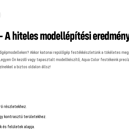
– A hiteles modellépítési eredmén
pülőgépmodelleken? Akkor katonai repülőgép festékkészletünk a tökéletes me
egyen Ön kezdő vagy tapasztalt modellkészítő, Aqua Color festékeink precíz 
zínekkel a biztos oldalon állsz!
ró részletekhez.
gy kontrasztú területekhez.
 és felületek alapja.