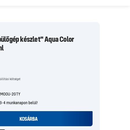
pülőgép készlet" Aqua Color
ml
állítási költséget
8-M00U-2GTY
 3-4 munkanapon belül!
KOSÁRBA