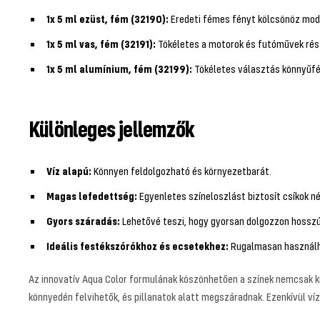
1x 5 ml ezüst, fém (32190):
Eredeti fémes fényt kölcsönöz mode
1x 5 ml vas, fém (32191):
Tökéletes a motorok és futóművek rés
1x 5 ml alumínium, fém (32199):
Tökéletes választás könnyűfé
Különleges jellemzők
Víz alapú:
Könnyen feldolgozható és környezetbarát.
Magas lefedettség:
Egyenletes színeloszlást biztosít csíkok né
Gyors száradás:
Lehetővé teszi, hogy gyorsan dolgozzon hosszú 
Ideális festékszórókhoz és ecsetekhez:
Rugalmasan használha
Az innovatív Aqua Color formulának köszönhetően a színek nemcsak kivé
könnyedén felvihetők, és pillanatok alatt megszáradnak. Ezenkívül ví