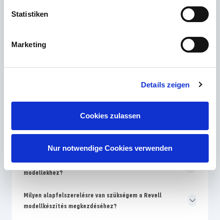
Statistiken
Melyik Revell készségszint a legalkalmasabb a kezdő
modellépítéshez?
Marketing
Miért különböznek a Revell csomagolás színei az
összeszerelési útmutatótól?
Details zeigen
Milyen gyakran hoz a Revell új modellkészleteket a
piacra?
Cookies zulassen
Miért drágábbak a Revell modellek, mint a név nélküli
készletek?
Nur notwendige Cookies verwenden
Hol találok cserealkatrészeket a sérült Revell
modellekhez?
Milyen alapfelszerelésre van szükségem a Revell
modellkészítés megkezdéséhez?