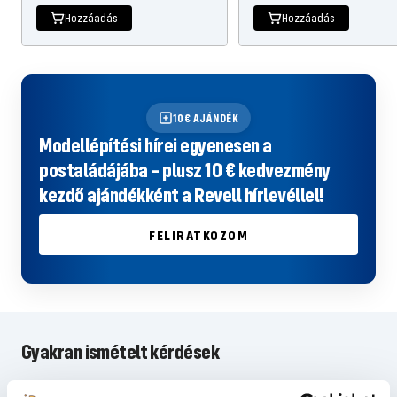
Hozzáadás
Hozzáadás
10€ AJÁNDÉK
Modellépítési hírei egyenesen a
postaládájába – plusz 10 € kedvezmény
kezdő ajándékként a Revell hírlevéllel!
FELIRATKOZOM
Gyakran ismételt kérdések
Nem találta meg a megfelelő választ a GYIK-ben, vagy szeretne többet