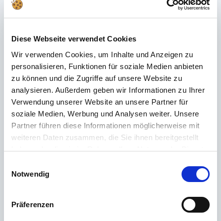
megtudni termékeinkről? A miénk
Ügyfélszolgálat
az Ön oldalán áll
tanácsokkal és támogatással – gyorsan, hozzáértően és személyesen.
Mindegy, hogy műszaki részletekről, pótalkatrészekről vagy használati
Diese Webseite verwendet Cookies
tippekről van szó: mi az Ön rendelkezésére állunk.
Wir verwenden Cookies, um Inhalte und Anzeigen zu
personalisieren, Funktionen für soziale Medien anbieten
24 órás támogatás
zu können und die Zugriffe auf unsere Website zu
analysieren. Außerdem geben wir Informationen zu Ihrer
Telefon
Verwendung unserer Website an unsere Partner für
+49 (0) 800 22 77 372 / +43 (0) 662 88 921 333
soziale Medien, Werbung und Analysen weiter. Unsere
Partner führen diese Informationen möglicherweise mit
Hétfőtől csütörtökig 9:00-15:00, pénteken 9:00-12:00
weiteren Daten zusammen, die Sie ihnen bereitgestellt
E-mail
haben oder die sie im Rahmen Ihrer Nutzung der Dienste
gesammelt haben.
Einwilligungsauswahl
Kapcsolatfelvétel
Notwendig
Präferenzen
A leggyakrabban feltett kérdések