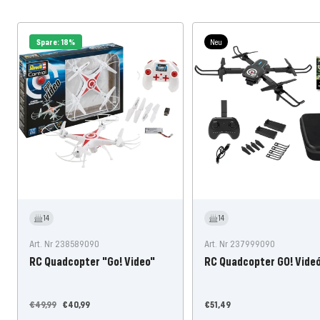
Spare: 18%
Neu
14
14
Art. Nr 238589090
Art. Nr 237999090
RC Quadcopter "Go! Video"
RC Quadcopter GO! Videó
Normál
Ajánlati
Ajánlati
€49,99
€40,99
€51,49
áron
ár
ár