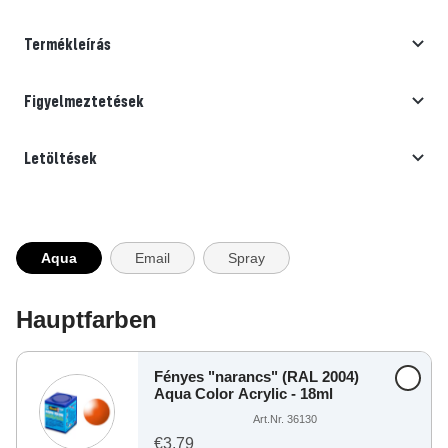
Termékleírás
Figyelmeztetések
Letöltések
Aqua
Email
Spray
Hauptfarben
Fényes "narancs" (RAL 2004)
Aqua Color Acrylic - 18ml
Art.Nr. 36130
€3,79