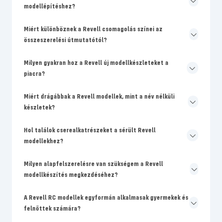
modellépítéshez?
Miért különböznek a Revell csomagolás színei az
összeszerelési útmutatótól?
Milyen gyakran hoz a Revell új modellkészleteket a
piacra?
Miért drágábbak a Revell modellek, mint a név nélküli
készletek?
Hol találok cserealkatrészeket a sérült Revell
modellekhez?
Milyen alapfelszerelésre van szükségem a Revell
modellkészítés megkezdéséhez?
A Revell RC modellek egyformán alkalmasak gyermekek és
felnőttek számára?