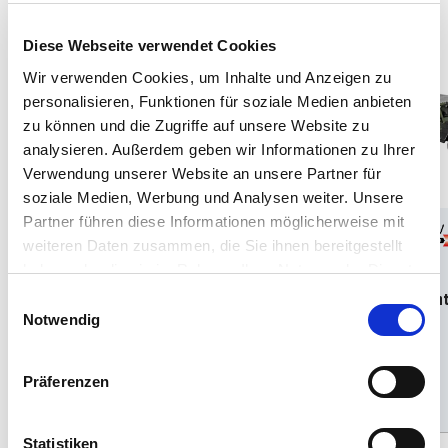
249 Teile
116 Teile
Diese Webseite verwendet Cookies
Wir verwenden Cookies, um Inhalte und Anzeigen zu
personalisieren, Funktionen für soziale Medien anbieten
zu können und die Zugriffe auf unsere Website zu
analysieren. Außerdem geben wir Informationen zu Ihrer
Verwendung unserer Website an unsere Partner für
soziale Medien, Werbung und Analysen weiter. Unsere
Partner führen diese Informationen möglicherweise mit
1:35
12
1:35
13
weiteren Daten zusammen, die Sie ihnen bereitgestellt
haben oder die sie im Rahmen Ihrer Nutzung der Dienste
Art. Nr 632779090
Art. Nr 033429090
gesammelt haben.
Model Set Truck GL Ligh
Leopard 2 A6M+
Einwilligungsauswahl
"Wolf"
Notwendig
Normál
Ajánlati
Normál
Ajánlati
€35,99
€28,99
€40,99
€39,99
áron
ár
áron
ár
Präferenzen
Hozzáadás
Hozzáadás
Statistiken