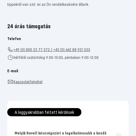
tippekről van szó: mi az Ön rendelkezésére állunk.
24 órás támogatás
Telefon
+49 (0) 800 22 77 372 / +43 (0) 662 88 921 333
Hétfőtől csütörtökig 9:00-15:00, pénteken 9:00-12:00
E-mail
Kapcsolatfelvétel
A leggyakrabban feltett kérdések
Melyik Revell készségszint a legalkalmasabb a kezdő