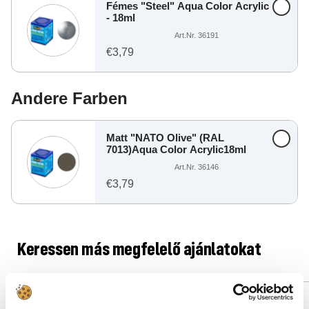
Fémes "Steel" Aqua Color Acrylic
- 18ml
Art.Nr. 36191
€3,79
Andere Farben
Matt "NATO Olive" (RAL
7013)Aqua Color Acrylic18ml
Art.Nr. 36146
€3,79
Keressen más megfelelő ajánlatokat
Spare: 2%
Spare: 19%