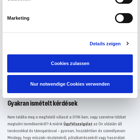
Marketing
10€ AJÁNDÉK
Modellépítési hírei egyenesen a
postaládájába – plusz 10 € kedvezmény
Details zeigen
kezdő ajándékként a Revell hírlevéllel!
FELIRATKOZOM
Cookies zulassen
Nur notwendige Cookies verwenden
Gyakran ismételt kérdések
Nem találta meg a megfelelő választ a GYIK-ben, vagy szeretne többet
megtudni termékeinkről? A miénk
Ügyfélszolgálat
az Ön oldalán áll
tanácsokkal és támogatással – gyorsan, hozzáértően és személyesen.
Mindegy, hogy műszaki részletekről, pótalkatrészekről vagy használati