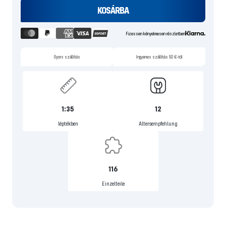
KOSÁRBA
Fizessen kényelmesen részletben
Gyors szállítás
Ingyenes szállítás 50 €-tól
1:35
12
léptékben
Altersempfehlung
116
Einzelteile