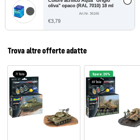
Colore acrilico Aqua "Grigio
oliva" opaco (RAL 7010) 18 ml
Art.Nr. 36166
€3,79
Trova altre offerte adatte
71 Teile
Spare: 20%
69 Teile