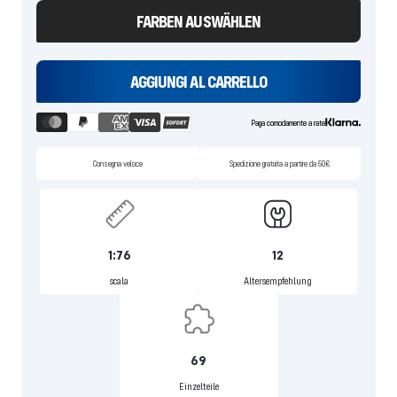
FARBEN AUSWÄHLEN
AGGIUNGI AL CARRELLO
Paga comodamente a rate
Consegna veloce
Spedizione gratuita a partire da 50€
1:76
12
scala
Altersempfehlung
69
Einzelteile