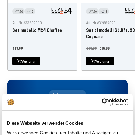
1:76
12
1:76
12
Art. Nr 633239090
Art. Nr 632889090
Set modello M24 Chaffee
Set di modelli Sd.Kfz. 2
Coguaro
Prezzo
Prezzo
Prezzo
€13,99
€19,98
€15,99
dell'offerta
normale
dell'offerta
Aggiungi
Aggiungi
10€ IN REGALO
Le tue novità sul modellismo direttamente
nella tua casella di posta, oltre a uno
sconto di € 10 come regalo iniziale con la
Diese Webseite verwendet Cookies
newsletter Revell!
Wir verwenden Cookies, um Inhalte und Anzeigen zu