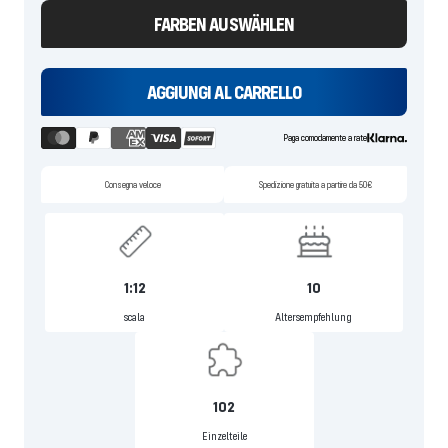
FARBEN AUSWÄHLEN
AGGIUNGI AL CARRELLO
Paga comodamente a rate
Consegna veloce
Spedizione gratuita a partire da 50€
1:12
10
scala
Altersempfehlung
102
Einzelteile