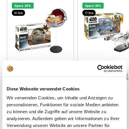
Spare: 20%
Spare: 18%
43 Teile
77 Teile
1:3
10
1:24
10
Art. Nr 067839090
Art. Nr 067879090
Diese Webseite verwendet Cookies
Il Mandalorian: Grogu - Il
“N-1 Starfighter™: Il
Wir verwenden Cookies, um Inhalte und Anzeigen zu
bambino
Mandalorian”
personalisieren, Funktionen für soziale Medien anbieten
zu können und die Zugriffe auf unsere Website zu
Prezzo
Prezzo
Prezzo
Prezzo
€40,99
€32,99
€51,49
€41,99
normale
dell'offerta
normale
dell'offerta
analysieren. Außerdem geben wir Informationen zu Ihrer
Verwendung unserer Website an unsere Partner für