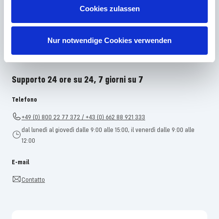
Non hai trovato la risposta giusta nelle FAQ o vorresti saperne di più sui
Cookies zulassen
nostri prodotti? Il nostro
Servizio clienti
è al vostro fianco con
consulenza e supporto – in modo rapido, competente e personale. Non
importa che si tratti di dettagli tecnici, pezzi di ricambio o consigli di
Nur notwendige Cookies verwenden
utilizzo: siamo a vostra disposizione.
Supporto 24 ore su 24, 7 giorni su 7
Telefono
+49 (0) 800 22 77 372 / +43 (0) 662 88 921 333
dal lunedì al giovedì dalle 9:00 alle 15:00, il venerdì dalle 9:00 alle
12:00
E-mail
Contatto