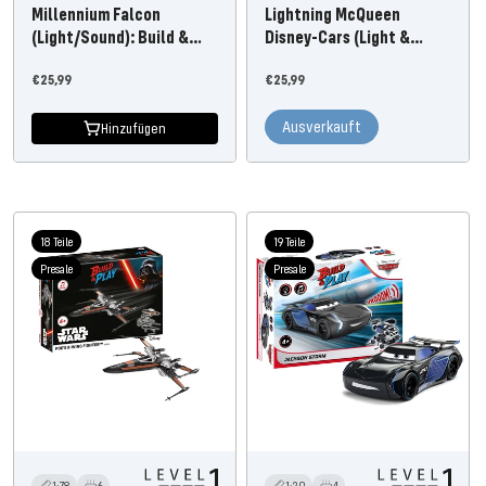
Millennium Falcon
Lightning McQueen
(Light/Sound): Build &
Disney-Cars (Light &
Play
Sound)
Angebotspreis
Angebotspreis
€25,99
€25,99
Ausverkauft
Hinzufügen
18 Teile
19 Teile
Presale
Presale
1:78
6
1:20
4