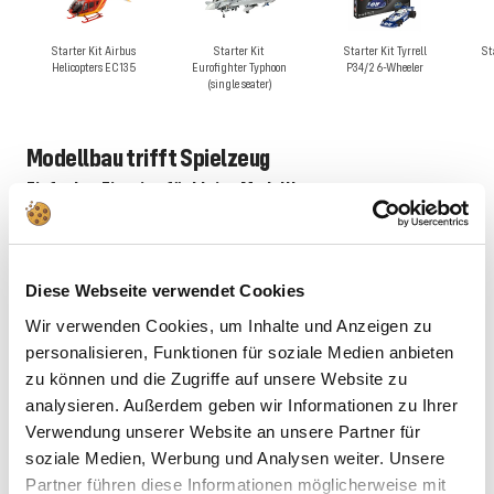
Starter Kit Airbus
Starter Kit
Starter Kit Tyrrell
St
Helicopters EC135
Eurofighter Typhoon
P34/2 6-Wheeler
(single seater)
Modellbau trifft Spielzeug
Einfacher Einstieg für kleine Modellbauer
Revell Build & Play revolutioniert den Kindereinstieg in den Modellbau.
Diese speziell entwickelte Serie verzichtet bewusst auf komplizierte
Arbeitsschritte wie Kleben oder Bemalen. Stattdessen werden bereits
Diese Webseite verwendet Cookies
eingefärbte Bauteile einfach zusammengesteckt - ein Konzept, das
Wir verwenden Cookies, um Inhalte und Anzeigen zu
Sechsjährige erfolgreich meistern.
personalisieren, Funktionen für soziale Medien anbieten
zu können und die Zugriffe auf unsere Website zu
Robuste Konstruktion für aktives Spielen
analysieren. Außerdem geben wir Informationen zu Ihrer
Die verwendeten Kunststoffe sind deutlich widerstandsfähiger als bei
Verwendung unserer Website an unsere Partner für
herkömmlichen Plastikmodellen. Nach dem Zusammenbau entstehen
soziale Medien, Werbung und Analysen weiter. Unsere
vollwertige Spielzeuge, die auch wilderen Spielsessions standhalten.
Partner führen diese Informationen möglicherweise mit