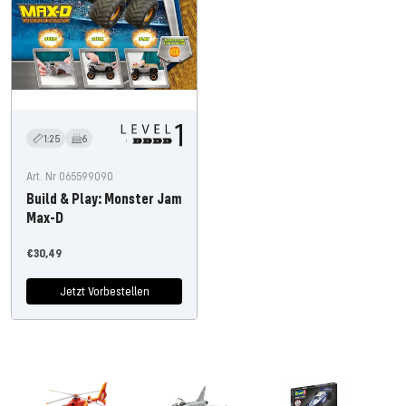
1:25
6
Art. Nr 065599090
Build & Play: Monster Jam
Max-D
Angebotspreis
€30,49
Jetzt Vorbestellen