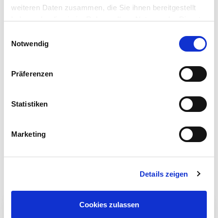
Räder rollen, Propeller drehen sich, und bewegliche Teile funktionieren
weiteren Daten zusammen, die Sie ihnen bereitgestellt
dauerhaft zuverlässig.
haben oder die sie im Rahmen Ihrer Nutzung der Dienste
gesammelt haben.
Einwilligungsauswahl
Pädagogisch wertvoller Modellbau
Notwendig
Build & Play fördert systematisch Feinmotorik, räumliches
Vorstellungsvermögen und Konzentrationsfähigkeit. Der Zusammenbau
Präferenzen
erfolgt nach bebilderten Anleitungen, wodurch Kinder lernen,
Arbeitsschritte zu planen und umzusetzen. Gleichzeitig vermitteln die
detailgetreuen Modelle technisches Verständnis für Fahrzeuge, Flugzeuge
Statistiken
und andere Maschinen.
Die Serie umfasst verschiedene Themenbereiche von Baufahrzeugen über
Marketing
Rennwagen bis hin zu Flugzeugen. Jedes Modell ist in etwa 15 bis 30
Minuten fertiggestellt - eine ideale Zeitspanne für die
Aufmerksamkeitsspanne jüngerer Kinder. Nach getaner Arbeit steht einem
ausgiebigen Spielvergnügen nichts mehr im Weg.
Details zeigen
Cookies zulassen
10€ GESCHENKT