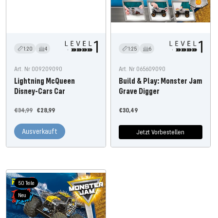
1:20
4
1:25
6
Art. Nr 009209090
Art. Nr 065609090
Lightning McQueen
Build & Play: Monster Jam
Disney-Cars Car
Grave Digger
Regulärer
Angebotspreis
Angebotspreis
€34,99
€28,99
€30,49
Preis
Ausverkauft
Jetzt Vorbestellen
50 Teile
Neu