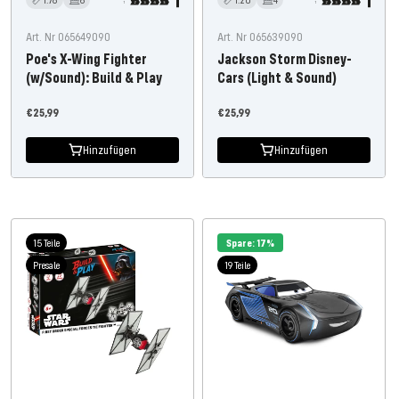
Art. Nr 065649090
Art. Nr 065639090
Poe's X-Wing Fighter
Jackson Storm Disney-
(w/Sound): Build & Play
Cars (Light & Sound)
Angebotspreis
Angebotspreis
€25,99
€25,99
Hinzufügen
Hinzufügen
15 Teile
Spare: 17%
Presale
19 Teile