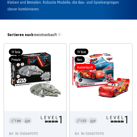
Kleben und Bemalen. Robuste Modelle, die Bau- und Spielvergnügen
clever kombinieren.
Sortieren nach:
meistverkauft
19 Teile
19 Teile
Presale
Neu
Ausverkauft
1:164
6
1:20
4
Art. Nr 065669090
Art. Nr 065629090