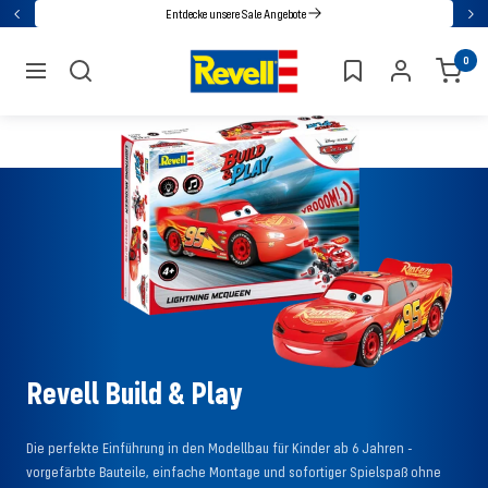
Direkt
Entdecke unsere Sale Angebote
Zurück
Wei
zum
Revell
0
Inhalt
Navigation
Revell Build & Play
Die perfekte Einführung in den Modellbau für Kinder ab 6 Jahren -
vorgefärbte Bauteile, einfache Montage und sofortiger Spielspaß ohne