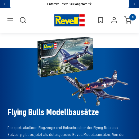
Direkt
Entdecke unsere Sale Angebote
Zurück
Wei
zum
Revell
0
Inhalt
Navigation
Flying Bulls Modellbausätze
Die spektakulären Flugzeuge und Hubschrauber der Flying Bulls aus
Salzburg gibt es jetzt als detailgetreue Revell Modellbausätze. Von der