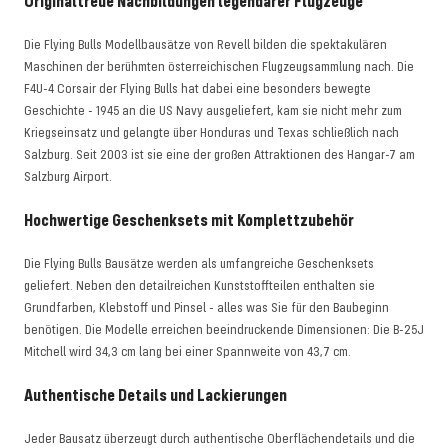
Originaltreue Nachbildungen legendärer Flugzeuge
Die Flying Bulls Modellbausätze von Revell bilden die spektakulären
Maschinen der berühmten österreichischen Flugzeugsammlung nach. Die
F4U-4 Corsair der Flying Bulls hat dabei eine besonders bewegte
Geschichte - 1945 an die US Navy ausgeliefert, kam sie nicht mehr zum
Kriegseinsatz und gelangte über Honduras und Texas schließlich nach
Salzburg. Seit 2003 ist sie eine der großen Attraktionen des Hangar-7 am
Salzburg Airport.
Hochwertige Geschenksets mit Komplettzubehör
Die Flying Bulls Bausätze werden als umfangreiche Geschenksets
geliefert. Neben den detailreichen Kunststoffteilen enthalten sie
Grundfarben, Klebstoff und Pinsel - alles was Sie für den Baubeginn
benötigen. Die Modelle erreichen beeindruckende Dimensionen: Die B-25J
Mitchell wird 34,3 cm lang bei einer Spannweite von 43,7 cm.
Authentische Details und Lackierungen
Jeder Bausatz überzeugt durch authentische Oberflächendetails und die