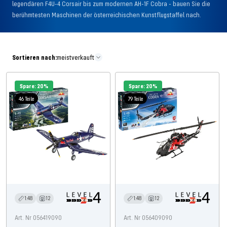
legendären F4U-4 Corsair bis zum modernen AH-1F Cobra - bauen Sie die
berühmtesten Maschinen der österreichischen Kunstflugstaffel nach.
Sortieren nach:
meistverkauft
Spare: 20%
Spare: 20%
46 Teile
79 Teile
1:48
12
1:48
12
Art. Nr 056419090
Art. Nr 056409090