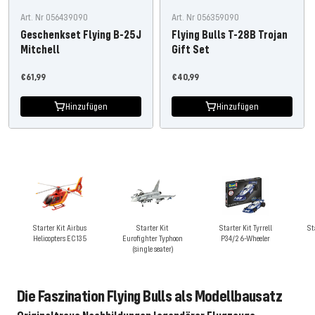
Art. Nr 056439090
Art. Nr 056359090
Geschenkset Flying B-25J
Flying Bulls T-28B Trojan
Mitchell
Gift Set
Angebotspreis
Angebotspreis
€61,99
€40,99
Hinzufügen
Hinzufügen
Starter Kit Airbus
Starter Kit
Starter Kit Tyrrell
St
Helicopters EC135
Eurofighter Typhoon
P34/2 6-Wheeler
(single seater)
Die Faszination Flying Bulls als Modellbausatz