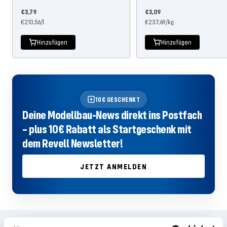
Angebotspreis
Angebotspreis
€3,79
€3,09
€210,56
/
l
€237,69
/
kg
Hinzufügen
Hinzufügen
10€ GESCHENKT
Deine Modellbau-News direkt ins Postfach
– plus 10€ Rabatt als Startgeschenk mit
dem Revell Newsletter!
JETZT ANMELDEN