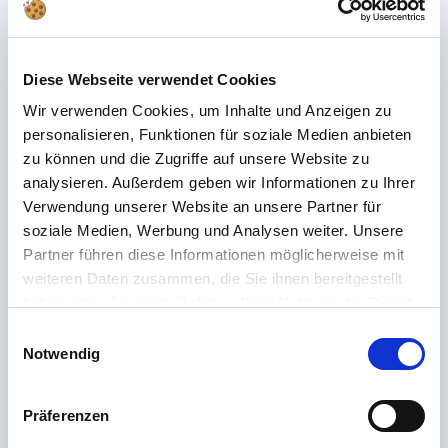
Häufig gestellte Fragen
Du hast im FAQ nicht die passende Antwort gefunden oder möchtest mehr
über unsere Produkte erfahren? Unser
Kundenservice
steht dir mit Rat
Diese Webseite verwendet Cookies
und Tat zur Seite – schnell, kompetent und persönlich. Egal ob technische
Wir verwenden Cookies, um Inhalte und Anzeigen zu
Details, Ersatzteile oder Tipps zur Nutzung: Wir sind für dich da.
personalisieren, Funktionen für soziale Medien anbieten
zu können und die Zugriffe auf unsere Website zu
analysieren. Außerdem geben wir Informationen zu Ihrer
Support rund um die Uhr
Verwendung unserer Website an unsere Partner für
soziale Medien, Werbung und Analysen weiter. Unsere
Telefon
Partner führen diese Informationen möglicherweise mit
+49 (0) 800 22 77 372 / +43 (0) 662 88 921 333
weiteren Daten zusammen, die Sie ihnen bereitgestellt
Montag bis Donnerstag 09:00 bis 15:00 Uhr, Freitag 09:00 bis 12:00 Uhr
haben oder die sie im Rahmen Ihrer Nutzung der Dienste
gesammelt haben.
Einwilligungsauswahl
Email
Notwendig
Kontakt
Präferenzen