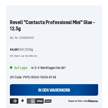
Slide
Slide
Slide
Slide
1
2
3
4
gehen
gehen
gehen
gehen
Revell "Contacta Professional Mini" Glue -
12.5g
Art. Nr. 396089090
Angebotspreis
€367,20
/
kg
€4,59
Inkl. Steuern zzgl. Versandkosten
Auf Lager
in 3-4 Werktagen bei dir!
-
UFI Code: PVF0-R060-900A-8T68
IN DEN WARENKORB
Bequem auf Raten zahlen