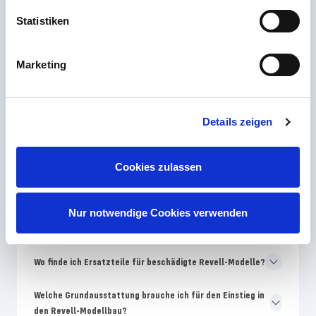
Die häufigsten Fragen
Statistiken
Marketing
Welches Revell Skill-Level ist für Modellbau-Anfänger am
besten geeignet?
Warum unterscheiden sich Farben auf der Revell-
Details zeigen
Verpackung von der Bauanleitung?
Wie oft bringt Revell neue Modellbausätze auf den
Cookies zulassen
Markt?
Warum sind Revell-Modelle teurer als No-Name-
Nur notwendige Cookies verwenden
Bausätze?
Wo finde ich Ersatzteile für beschädigte Revell-Modelle?
Welche Grundausstattung brauche ich für den Einstieg in
den Revell-Modellbau?