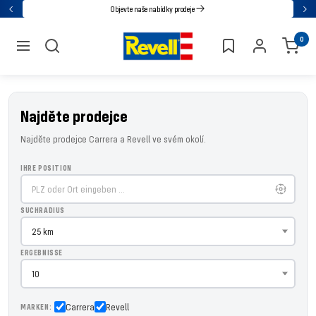
Přejděte
Objevte naše nabídky prodeje
Zpět
Dal
přímo
Revell
0
na
navigace
obsah
Najděte prodejce
Najděte prodejce Carrera a Revell ve svém okolí.
IHRE POSITION
SUCHRADIUS
ERGEBNISSE
Carrera
Revell
MARKEN: