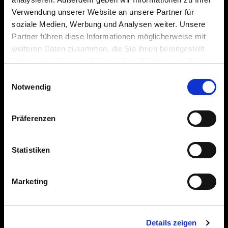
Verwendung unserer Website an unsere Partner für
O nás
soziale Medien, Werbung und Analysen weiter. Unsere
Partner führen diese Informationen möglicherweise mit
O Revellu
weiteren Daten zusammen, die Sie ihnen bereitgestellt
haben oder die sie im Rahmen Ihrer Nutzung der Dienste
Environmentální, sociální a corporate governance
gesammelt haben.
Einwilligungsauswahl
Tisk
Notwendig
Historie
Präferenzen
Ocenění
Kariéra
Statistiken
Právní informace
Marketing
Ochrana osobních údajů
Prohlášení o přístupnosti
Účet
Details zeigen