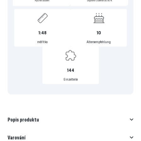
Rychlé dodání
Doprava zdarma od 50 €
1:48
10
měřítko
Altersempfehlung
144
Einzelteile
Popis produktu
Varování