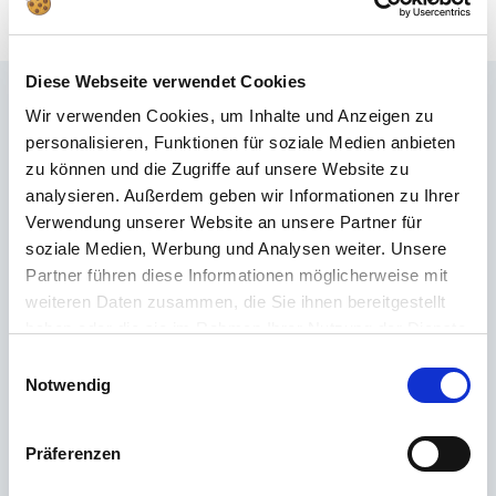
Diese Webseite verwendet Cookies
Často kladené otázky
Wir verwenden Cookies, um Inhalte und Anzeigen zu
personalisieren, Funktionen für soziale Medien anbieten
Nenašli jste správnou odpověď v FAQ nebo byste se chtěli dozvědět více
zu können und die Zugriffe auf unsere Website zu
o našich produktech? Naše
Zákaznický servis
je na vaší straně s radou a
analysieren. Außerdem geben wir Informationen zu Ihrer
podporou – rychle, kompetentně a osobně. Bez ohledu na to, zda jde o
Verwendung unserer Website an unsere Partner für
technické detaily, náhradní díly nebo tipy k použití: jsme tu pro vás.
soziale Medien, Werbung und Analysen weiter. Unsere
Partner führen diese Informationen möglicherweise mit
weiteren Daten zusammen, die Sie ihnen bereitgestellt
24/7 podpora
haben oder die sie im Rahmen Ihrer Nutzung der Dienste
gesammelt haben.
Telefon
Einwilligungsauswahl
Notwendig
+49 (0) 800 22 77 372 / +43 (0) 662 88 921 333
Pondělí až čtvrtek 9:00 až 15:00, pátek 9:00 až 12:00
Präferenzen
Email