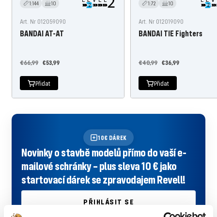
1:144
10
1:72
10
Art. Nr 012059090
Art. Nr 012019090
BANDAI AT-AT
BANDAI TIE Fighters
Běžná
Nabídněte
Běžná
Nabídněte
€66,99
€53,99
€40,99
€36,99
cena
cenu
cena
cenu
Přidat
Přidat
10€ DÁREK
Novinky o stavbě modelů přímo do vaší e-
mailové schránky – plus sleva 10 € jako
startovací dárek se zpravodajem Revell!
PŘIHLÁSIT SE