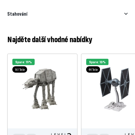
Stahování
Najděte další vhodné nabídky
Spare: 19%
Spare: 10%
161 Teile
44 Teile