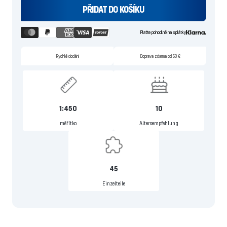
PŘIDAT DO KOŠÍKU
Plaťte pohodlně na splátky
Rychlé dodání
Doprava zdarma od 50 €
1:450
10
měřítko
Altersempfehlung
45
Einzelteile