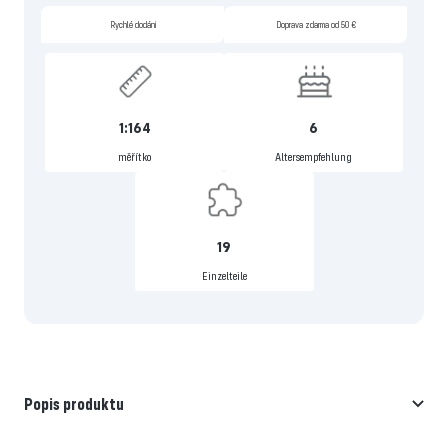
Rychlé dodání
Doprava zdarma od 50 €
1:164
6
měřítko
Altersempfehlung
19
Einzelteile
Popis produktu