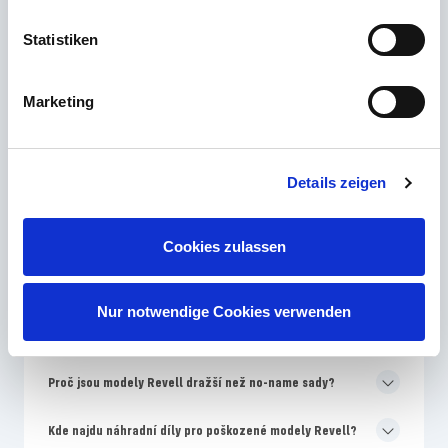
Email
Statistiken
Kontakt
Marketing
Nejčastěji kladené otázky
Details zeigen
Jaká úroveň dovedností Revell je nejlepší pro začátečníky
ve stavbě modelů?
Cookies zulassen
Proč se barvy na obalu Revell liší od montážního návodu?
Nur notwendige Cookies verwenden
Jak často přináší Revell na trh nové modely?
Proč jsou modely Revell dražší než no-name sady?
Kde najdu náhradní díly pro poškozené modely Revell?