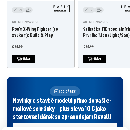
1:78
6
1:51
6
Art. Nr 065649090
Art. Nr 065659090
Poe's X-Wing Fighter (se
Stíhačka TIE speciálních
zvukem): Build & Play
Prvního řádu (Light/Sou)
Nabídněte
Nabídněte
€25,99
€25,99
cenu
cenu
Přidat
Přidat
10€ DÁREK
Novinky o stavbě modelů přímo do vaší e-
mailové schránky – plus sleva 10 € jako
startovací dárek se zpravodajem Revell!
PŘIHLÁSIT SE