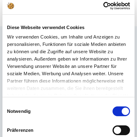
Diese Webseite verwendet Cookies
Wir verwenden Cookies, um Inhalte und Anzeigen zu
Často kladené otázky
personalisieren, Funktionen für soziale Medien anbieten
zu können und die Zugriffe auf unsere Website zu
Nenašli jste správnou odpověď v FAQ nebo byste se chtěli dozvědět více
analysieren. Außerdem geben wir Informationen zu Ihrer
o našich produktech? Naše
Zákaznický servis
je na vaší straně s radou a
Verwendung unserer Website an unsere Partner für
podporou – rychle, kompetentně a osobně. Bez ohledu na to, zda jde o
soziale Medien, Werbung und Analysen weiter. Unsere
technické detaily, náhradní díly nebo tipy k použití: jsme tu pro vás.
Partner führen diese Informationen möglicherweise mit
weiteren Daten zusammen, die Sie ihnen bereitgestellt
24/7 podpora
haben oder die sie im Rahmen Ihrer Nutzung der Dienste
gesammelt haben.
Einwilligungsauswahl
Telefon
Notwendig
+49 (0) 800 22 77 372 / +43 (0) 662 88 921 333
Pondělí až čtvrtek 9:00 až 15:00, pátek 9:00 až 12:00
Präferenzen