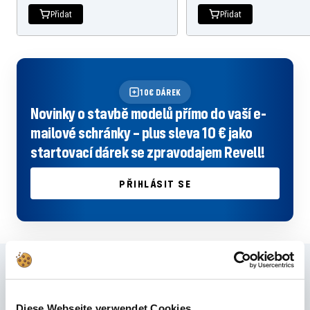
Přidat
Přidat
10€ DÁREK
Novinky o stavbě modelů přímo do vaší e-
mailové schránky – plus sleva 10 € jako
startovací dárek se zpravodajem Revell!
PŘIHLÁSIT SE
Často kladené otázky
Nenašli jste správnou odpověď v FAQ nebo byste se chtěli dozvědět více
Diese Webseite verwendet Cookies