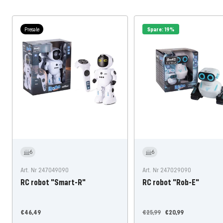
Presale
Spare: 19%
6
6
Art. Nr 247049090
Art. Nr 247029090
RC robot "Smart-R"
RC robot "Rob-E"
Nabídněte
Běžná
Nabídněte
€46,49
€25,99
€20,99
cenu
cena
cenu