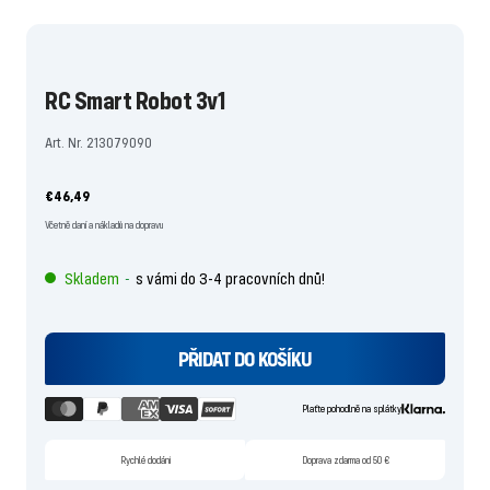
skluzavce
skluzavce
skluzavce
skluzavce
skluzavce
1
2
3
4
5
jít
jít
jít
jít
jít
RC Smart Robot 3v1
Art. Nr. 213079090
Nabídněte
€46,49
cenu
Včetně daní a nákladů na dopravu
Skladem
s vámi do 3-4 pracovních dnů!
-
PŘIDAT DO KOŠÍKU
Plaťte pohodlně na splátky
Rychlé dodání
Doprava zdarma od 50 €