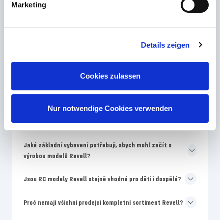
Marketing
Jaká úroveň dovedností Revell je nejlepší pro začátečníky
ve stavbě modelů?
Details zeigen
Proč se barvy na obalu Revell liší od montážního návodu?
Jak často přináší Revell na trh nové modely?
Cookies zulassen
Proč jsou modely Revell dražší než no-name sady?
Nur notwendige Cookies verwenden
Kde najdu náhradní díly pro poškozené modely Revell?
Jaké základní vybavení potřebuji, abych mohl začít s
výrobou modelů Revell?
Jsou RC modely Revell stejně vhodné pro děti i dospělé?
Proč nemají všichni prodejci kompletní sortiment Revell?