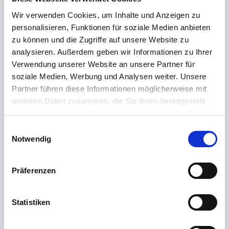
o našich produktech? Naše
Zákaznický servis
je na vaší straně s radou a
Wir verwenden Cookies, um Inhalte und Anzeigen zu
podporou – rychle, kompetentně a osobně. Bez ohledu na to, zda jde o
personalisieren, Funktionen für soziale Medien anbieten
technické detaily, náhradní díly nebo tipy k použití: jsme tu pro vás.
zu können und die Zugriffe auf unsere Website zu
analysieren. Außerdem geben wir Informationen zu Ihrer
Verwendung unserer Website an unsere Partner für
24/7 podpora
soziale Medien, Werbung und Analysen weiter. Unsere
Telefon
Partner führen diese Informationen möglicherweise mit
weiteren Daten zusammen, die Sie ihnen bereitgestellt
+49 (0) 800 22 77 372 / +43 (0) 662 88 921 333
haben oder die sie im Rahmen Ihrer Nutzung der Dienste
Pondělí až čtvrtek 9:00 až 15:00, pátek 9:00 až 12:00
gesammelt haben.
Einwilligungsauswahl
Notwendig
Email
Kontakt
Präferenzen
Statistiken
Nejčastěji kladené otázky