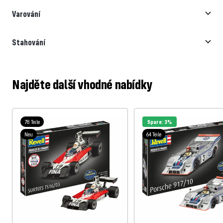
Varování
Stahování
Najděte další vhodné nabídky
78 Teile
Spare: 3%
Neu
64 Teile