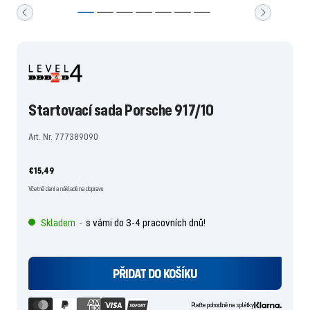
Ke
Ke
Ke
Ke
Ke
Ke
Ke
skluzavce
skluzavce
skluzavce
skluzavce
skluzavce
skluzavce
skluzavce
1
2
3
4
5
6
7
jít
jít
jít
jít
jít
jít
jít
Startovací sada Porsche 917/10
Art. Nr. 777389090
Nabídněte
€15,49
cenu
Včetně daní a nákladů na dopravu
Skladem
s vámi do 3-4 pracovních dnů!
-
PŘIDAT DO KOŠÍKU
Plaťte pohodlně na splátky