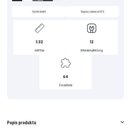
Rychlé dodání
Doprava zdarma od 50 €
1:32
12
měřítko
Altersempfehlung
64
Einzelteile
Popis produktu