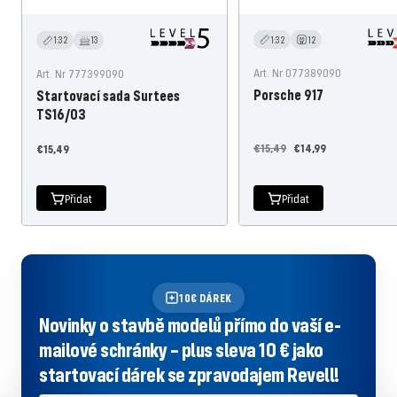
1:32
12
1:32
13
Art. Nr 077389090
Art. Nr 777399090
Porsche 917
Startovací sada Surtees
TS16/03
Běžná
Nabídněte
Nabídněte
€15,49
€14,99
€15,49
cena
cenu
cenu
Přidat
Přidat
10€ DÁREK
Novinky o stavbě modelů přímo do vaší e-
mailové schránky – plus sleva 10 € jako
startovací dárek se zpravodajem Revell!