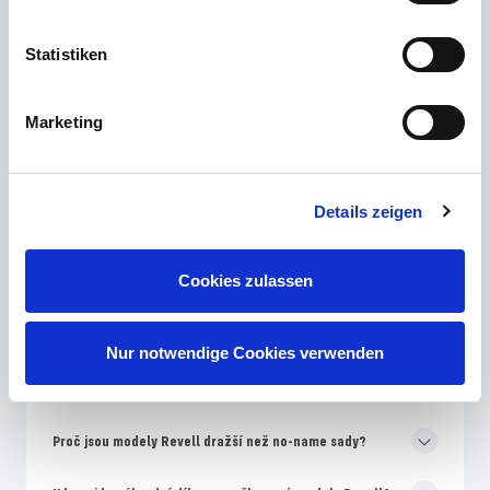
Email
Statistiken
Kontakt
Marketing
Nejčastěji kladené otázky
Details zeigen
Jaká úroveň dovedností Revell je nejlepší pro začátečníky
Cookies zulassen
ve stavbě modelů?
Proč se barvy na obalu Revell liší od montážního návodu?
Nur notwendige Cookies verwenden
Jak často přináší Revell na trh nové modely?
Proč jsou modely Revell dražší než no-name sady?