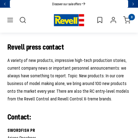
Go
Discover our sale offers
Back
Nex
directly
Revell
0
to
navigation
the
content
Revell press contact
A variety of new products, impressive high-tech production stories,
current company news or important personnel announcements: we
always have something to report. Topic: New products: In our core
business of model making alone, we bring around 100 new products
onto the market every year. There are also the RC entry-level models
from the Revell Control and Revell Control X-treme brands.
Contact:
SWORDFISH PR
Ariane Poschner