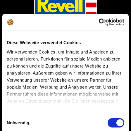
Unternehmen
Diese Webseite verwendet Cookies
Über Revell
Wir verwenden Cookies, um Inhalte und Anzeigen zu
personalisieren, Funktionen für soziale Medien anbieten
Umwelt, Soziales & Unternehmensführung
zu können und die Zugriffe auf unsere Website zu
analysieren. Außerdem geben wir Informationen zu Ihrer
Presse
Verwendung unserer Website an unsere Partner für
Historie
soziale Medien, Werbung und Analysen weiter. Unsere
Partner führen diese Informationen möglicherweise mit
Auszeichnungen
weiteren Daten zusammen, die Sie ihnen bereitgestellt
haben oder die sie im Rahmen Ihrer Nutzung der Dienste
Karriere
gesammelt haben.
Einwilligungsauswahl
Impressum
Notwendig