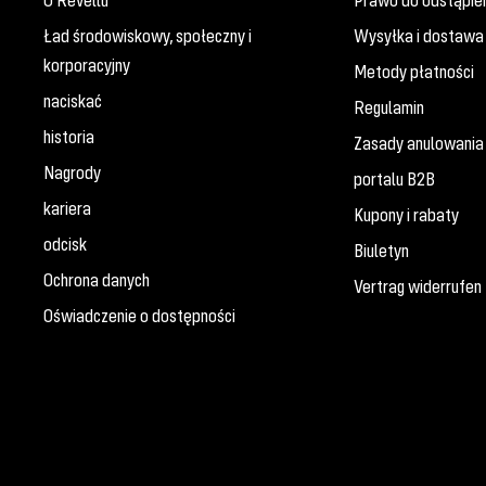
O Revellu
Prawo do odstąpie
Ład środowiskowy, społeczny i
Wysyłka i dostawa
korporacyjny
Metody płatności
naciskać
Regulamin
historia
Zasady anulowania 
Nagrody
portalu B2B
kariera
Kupony i rabaty
odcisk
Biuletyn
Ochrona danych
Vertrag widerrufen
Oświadczenie o dostępności