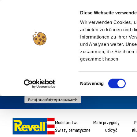
Diese Webseite verwende
Wir verwenden Cookies, um
anbieten zu können und di
Informationen zu Ihrer Ve
und Analysen weiter. Unse
zusammen, die Sie ihnen b
gesammelt haben.
Einwilligungsauswahl
Notwendig
Przejdź
Poznaj nasze oferty wyprzedażowe
bezpośrednio
do
Revell
Modelarstwo
Małe przygody
P
treści
Światy tematyczne
Odkryć
Kl