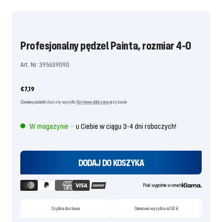
zjeżdżalni
zjeżdżalni
zjeżdżalni
zjeżdżalni
zjeżdżalni
zjeżdżalni
zjeżdżalni
1
2
3
4
5
6
7
idź
idź
idź
idź
idź
idź
idź
Profesjonalny pędzel Painta, rozmiar 4-0
Art. Nr. 395639090
Oferta
€7,19
cenowa
Zawiera podatki i koszty wysyłki
Dostawa obliczana
przy kasie
W magazynie
u Ciebie w ciągu 3-4 dni roboczych!
-
DODAJ DO KOSZYKA
Płać wygodnie w ratach
Szybka dostawa
Darmowa wysyłka od 50 €