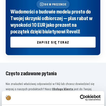
10€ W PREZENCIE
Wiadomości o budowie modelu prosto do
Twojej skrzynki odbiorczej — plus rabat w
wysokości 10 EUR jako prezent na
początek dzięki biuletynowi Revell!
ZAPISZ SIĘ TERAZ
Często zadawane pytania
Nie znalazłeś właściwej odpowiedzi w FAQ lub chcesz dowiedzieć się
więcej o naszych produktach? Nasz
Obsługa klienta
jest do Twojej
dyspozycji, służąc radą i wsparciem – szybko, kompetentnie i osobiście.
Niezależnie od tego, czy chodzi o szczegóły techniczne, części zamienne
czy wskazówki dotyczące użytkowania: jesteśmy do Twojej dyspozycji.