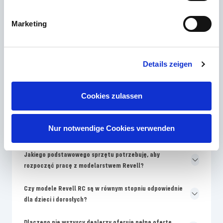
Dlaczego kolory na opakowaniu Revell różnią się od
Marketing
kolorów podanych w instrukcji montażu?
Jak często Revell wprowadza na rynek nowe zestawy
modeli?
Details zeigen
Dlaczego modele Revell są droższe od zestawów no-
Cookies zulassen
name?
Gdzie mogę znaleźć części zamienne do uszkodzonych
Nur notwendige Cookies verwenden
modeli Revell?
Jakiego podstawowego sprzętu potrzebuję, aby
rozpocząć pracę z modelarstwem Revell?
Czy modele Revell RC są w równym stopniu odpowiednie
dla dzieci i dorosłych?
Dlaczego nie wszyscy dealerzy oferują pełną ofertę