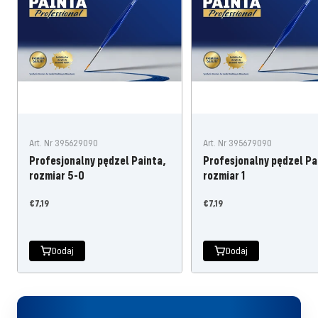
Art. Nr 395629090
Art. Nr 395679090
Profesjonalny pędzel Painta,
Profesjonalny pędzel Pa
rozmiar 5-0
rozmiar 1
Oferta
Oferta
€7,19
€7,19
cenowa
cenowa
Dodaj
Dodaj