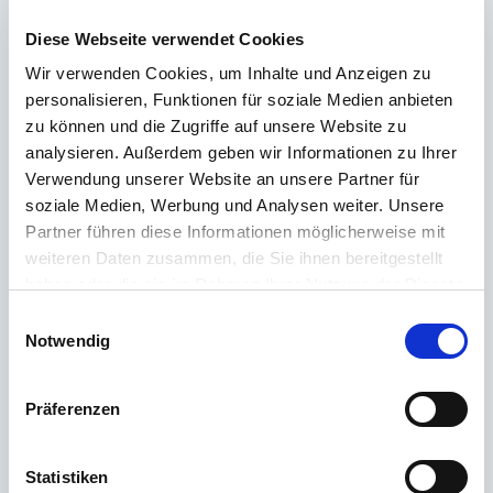
Diese Webseite verwendet Cookies
Wsparcie 24/7
Wir verwenden Cookies, um Inhalte und Anzeigen zu
personalisieren, Funktionen für soziale Medien anbieten
Telefon
zu können und die Zugriffe auf unsere Website zu
analysieren. Außerdem geben wir Informationen zu Ihrer
+49 (0) 800 22 77 372 / +43 (0) 662 88 921 333
Verwendung unserer Website an unsere Partner für
Od poniedziałku do czwartku od 9:00 do 15:00, piątek od 9:00 do 12:00
soziale Medien, Werbung und Analysen weiter. Unsere
Partner führen diese Informationen möglicherweise mit
E-mail
weiteren Daten zusammen, die Sie ihnen bereitgestellt
Kontakt
haben oder die sie im Rahmen Ihrer Nutzung der Dienste
gesammelt haben.
Einwilligungsauswahl
Notwendig
Najczęściej zadawane pytania
Präferenzen
Który poziom umiejętności Revell jest najlepszy dla
Statistiken
początkujących budujących modele?