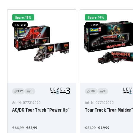
Spare: 18%
Spare: 19%
102 Teile
102 Teile
1:32
10
1:32
10
Art. Nr 077319090
Art. Nr 077409090
AC/DC Tour Truck "Power Up"
Tour Truck "Iron Maiden
Regulärer
Angebotspreis
Regulärer
Angebotspreis
€64,99
€52,99
€61,99
€49,99