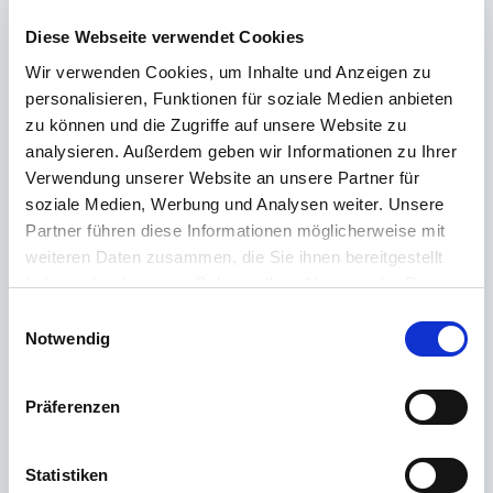
Du hast im FAQ nicht die passende Antwort gefunden oder möchtest mehr
über unsere Produkte erfahren? Unser
Kundenservice
steht dir mit Rat
Diese Webseite verwendet Cookies
und Tat zur Seite – schnell, kompetent und persönlich. Egal ob technische
Wir verwenden Cookies, um Inhalte und Anzeigen zu
Details, Ersatzteile oder Tipps zur Nutzung: Wir sind für dich da.
personalisieren, Funktionen für soziale Medien anbieten
zu können und die Zugriffe auf unsere Website zu
analysieren. Außerdem geben wir Informationen zu Ihrer
Support rund um die Uhr
Verwendung unserer Website an unsere Partner für
Telefon
soziale Medien, Werbung und Analysen weiter. Unsere
Partner führen diese Informationen möglicherweise mit
+49 (0) 800 22 77 372 / +43 (0) 662 88 921 333
weiteren Daten zusammen, die Sie ihnen bereitgestellt
Montag bis Donnerstag 09:00 bis 15:00 Uhr, Freitag 09:00 bis 12:00 Uhr
haben oder die sie im Rahmen Ihrer Nutzung der Dienste
gesammelt haben.
Einwilligungsauswahl
Email
Notwendig
Kontakt
Präferenzen
Die häufigsten Fragen
Statistiken