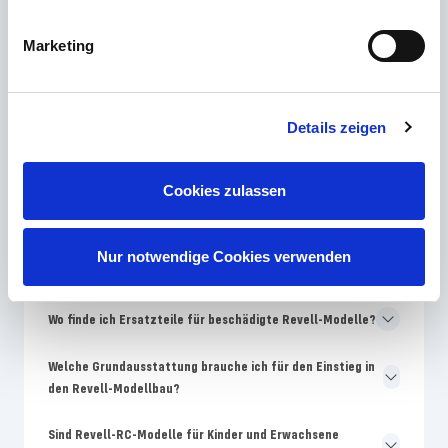
Welches Revell Skill-Level ist für Modellbau-Anfänger am
Marketing
besten geeignet?
Warum unterscheiden sich Farben auf der Revell-
Details zeigen
Verpackung von der Bauanleitung?
Wie oft bringt Revell neue Modellbausätze auf den
Cookies zulassen
Markt?
Warum sind Revell-Modelle teurer als No-Name-
Nur notwendige Cookies verwenden
Bausätze?
Wo finde ich Ersatzteile für beschädigte Revell-Modelle?
Welche Grundausstattung brauche ich für den Einstieg in
den Revell-Modellbau?
Sind Revell-RC-Modelle für Kinder und Erwachsene