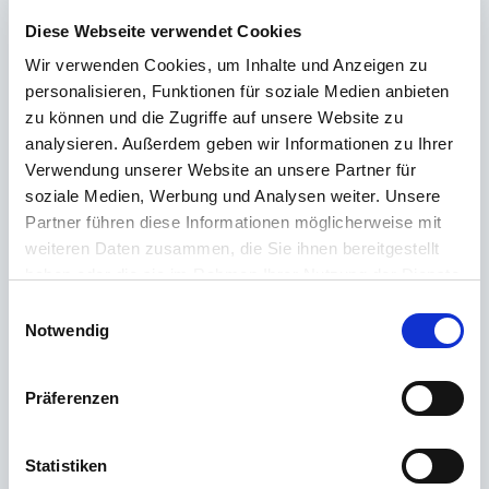
über unsere Produkte erfahren? Unser
Kundenservice
steht dir mit Rat
Diese Webseite verwendet Cookies
und Tat zur Seite – schnell, kompetent und persönlich. Egal ob technische
Details, Ersatzteile oder Tipps zur Nutzung: Wir sind für dich da.
Wir verwenden Cookies, um Inhalte und Anzeigen zu
personalisieren, Funktionen für soziale Medien anbieten
zu können und die Zugriffe auf unsere Website zu
Support rund um die Uhr
analysieren. Außerdem geben wir Informationen zu Ihrer
Verwendung unserer Website an unsere Partner für
Telefon
soziale Medien, Werbung und Analysen weiter. Unsere
Partner führen diese Informationen möglicherweise mit
+49 (0) 800 22 77 372 / +43 (0) 662 88 921 333
weiteren Daten zusammen, die Sie ihnen bereitgestellt
Montag bis Donnerstag 09:00 bis 15:00 Uhr, Freitag 09:00 bis 12:00 Uhr
haben oder die sie im Rahmen Ihrer Nutzung der Dienste
gesammelt haben.
Email
Einwilligungsauswahl
Notwendig
Kontakt
Präferenzen
Die häufigsten Fragen
Statistiken