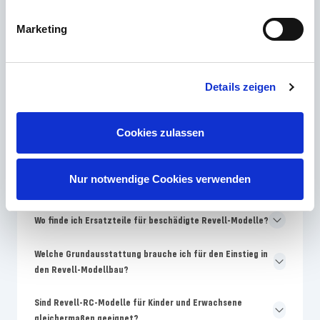
Welches Revell Skill-Level ist für Modellbau-Anfänger am
Marketing
besten geeignet?
Warum unterscheiden sich Farben auf der Revell-
Details zeigen
Verpackung von der Bauanleitung?
Wie oft bringt Revell neue Modellbausätze auf den
Cookies zulassen
Markt?
Warum sind Revell-Modelle teurer als No-Name-
Nur notwendige Cookies verwenden
Bausätze?
Wo finde ich Ersatzteile für beschädigte Revell-Modelle?
Welche Grundausstattung brauche ich für den Einstieg in
den Revell-Modellbau?
Sind Revell-RC-Modelle für Kinder und Erwachsene
gleichermaßen geeignet?