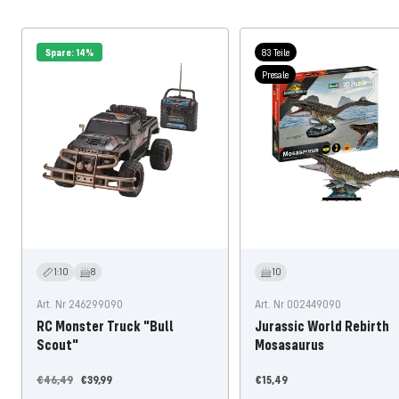
Spare: 14%
83 Teile
Presale
1:10
8
10
Art. Nr 246299090
Art. Nr 002449090
RC Monster Truck "Bull
Jurassic World Rebirth
Scout"
Mosasaurus
Regulärer
Angebotspreis
Angebotspreis
€46,49
€39,99
€15,49
Preis