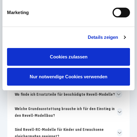
Welches Revell Skill-Level ist für Modellbau-Anfänger am
Marketing
besten geeignet?
Warum unterscheiden sich Farben auf der Revell-
Details zeigen
Verpackung von der Bauanleitung?
Wie oft bringt Revell neue Modellbausätze auf den
Cookies zulassen
Markt?
Warum sind Revell-Modelle teurer als No-Name-
Nur notwendige Cookies verwenden
Bausätze?
Wo finde ich Ersatzteile für beschädigte Revell-Modelle?
Welche Grundausstattung brauche ich für den Einstieg in
den Revell-Modellbau?
Sind Revell-RC-Modelle für Kinder und Erwachsene
gleichermaßen geeignet?