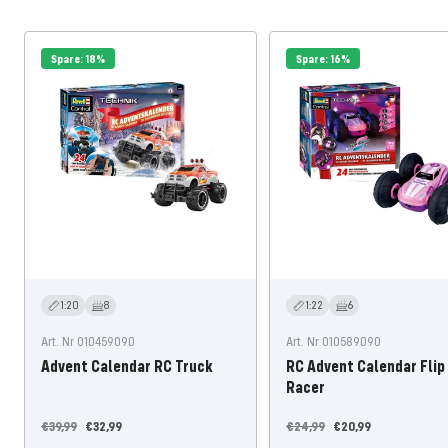
Spare: 18%
Spare: 16%
1:20
8
1:22
6
Art. Nr 010459090
Art. Nr 010589090
Advent Calendar RC Truck
RC Advent Calendar Flip
Racer
Regulärer
Angebotspreis
Regulärer
Angebotspreis
€39,99
€32,99
€24,99
€20,99
Preis
Preis