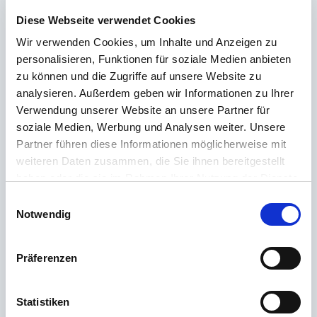
über unsere Produkte erfahren? Unser
Kundenservice
steht dir mit Rat
Diese Webseite verwendet Cookies
und Tat zur Seite – schnell, kompetent und persönlich. Egal ob technische
Details, Ersatzteile oder Tipps zur Nutzung: Wir sind für dich da.
Wir verwenden Cookies, um Inhalte und Anzeigen zu
personalisieren, Funktionen für soziale Medien anbieten
zu können und die Zugriffe auf unsere Website zu
Support rund um die Uhr
analysieren. Außerdem geben wir Informationen zu Ihrer
Verwendung unserer Website an unsere Partner für
Telefon
soziale Medien, Werbung und Analysen weiter. Unsere
Partner führen diese Informationen möglicherweise mit
+49 (0) 800 22 77 372 / +43 (0) 662 88 921 333
weiteren Daten zusammen, die Sie ihnen bereitgestellt
Montag bis Donnerstag 09:00 bis 15:00 Uhr, Freitag 09:00 bis 12:00 Uhr
haben oder die sie im Rahmen Ihrer Nutzung der Dienste
gesammelt haben.
Email
Einwilligungsauswahl
Notwendig
Kontakt
Präferenzen
Die häufigsten Fragen
Statistiken