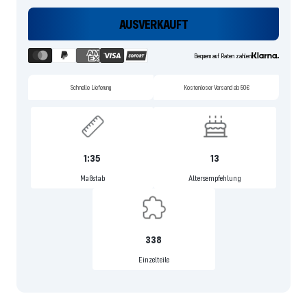
AUSVERKAUFT
Bequem auf Raten zahlen
Schnelle Lieferung
Kostenloser Versand ab 50€
1:35
13
Maßstab
Altersempfehlung
338
Einzelteile