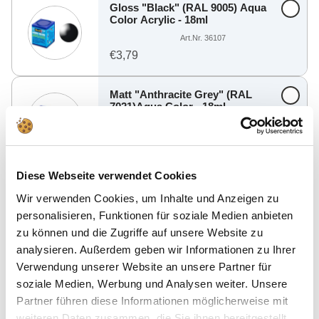
Gloss "Black" (RAL 9005) Aqua
Color Acrylic - 18ml
Art.Nr. 36107
€3,79
Matt "Anthracite Grey" (RAL
7021)Aqua Color - 18ml
Art.Nr. 36109
€3,79
Diese Webseite verwendet Cookies
Metallic "Steel" Aqua Color
Acrylic - 18ml
Wir verwenden Cookies, um Inhalte und Anzeigen zu
Art.Nr. 36191
personalisieren, Funktionen für soziale Medien anbieten
€3,79
zu können und die Zugriffe auf unsere Website zu
analysieren. Außerdem geben wir Informationen zu Ihrer
Verwendung unserer Website an unsere Partner für
soziale Medien, Werbung und Analysen weiter. Unsere
Finde weitere passende Angebote
Partner führen diese Informationen möglicherweise mit
weiteren Daten zusammen, die Sie ihnen bereitgestellt