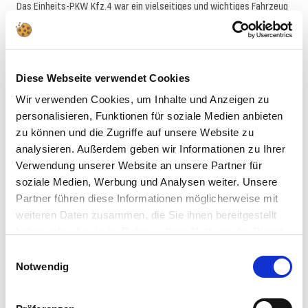
Das Einheits-PKW Kfz.4 war ein vielseitiges und wichtiges Fahrzeug
in der deutschen Militärgeschichte. Es wurde in verschiedenen
Konflikten eingesetzt und spielte eine bedeutende Rolle. Die
Gebirgsjäger-Version mit der verringerten Spurweite ist ein
bemerkenswertes Beispiel für die Anpassungsfähigkeit und
Diese Webseite verwendet Cookies
Vielseitigkeit des Fahrzeugs. Mit diesem Modellbausatz können Sie
Wir verwenden Cookies, um Inhalte und Anzeigen zu
nicht nur ein fesselndes Modell erstellen, sondern auch in die
personalisieren, Funktionen für soziale Medien anbieten
Geschichte eintauchen und die Bedeutung dieses Fahrzeugs besser
zu können und die Zugriffe auf unsere Website zu
verstehen.
analysieren. Außerdem geben wir Informationen zu Ihrer
Verwendung unserer Website an unsere Partner für
soziale Medien, Werbung und Analysen weiter. Unsere
Warnhinweise
Partner führen diese Informationen möglicherweise mit
weiteren Daten zusammen, die Sie ihnen bereitgestellt
Downloads
haben oder die sie im Rahmen Ihrer Nutzung der Dienste
gesammelt haben.
Einwilligungsauswahl
Notwendig
ALTERNATIVEN