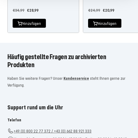
Regulärer
Angebotspreis
Regulärer
Angebotspreis
€34,99
€28,99
€24,99
€20,99
Preis
Preis
Hinzufügen
Hinzufügen
Häufig gestellte Fragen zu archivierten
Produkten
Haben Sie weitere Fragen? Unser
Kundenservice
steht Ihnen gerne zur
Verfügung.
Support rund um die Uhr
Telefon
+49 (0) 800 22 77 372 / +43 (0) 662 88 921 333