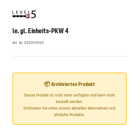
Slide
Slide
Slide
Slide
Slide
Slide
Slide
Slide
Slide
Slide
Slide
Slide
1
2
3
4
5
6
7
8
9
10
11
12
gehen
gehen
gehen
gehen
gehen
gehen
gehen
gehen
gehen
gehen
gehen
gehen
le. gl. Einheits-PKW 4
Art. Nr. 033399090
📦 Archiviertes Produkt
Dieses Produkt ist nicht mehr verfügbar und kann nicht
bestellt werden.
Entdecken Sie unten unsere aktuellen Alternativen und
ähnliche Produkte.