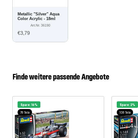
Metallic "Silver" Aqua
Color Acrylic - 18ml
Art.Nr. 36190
€3,79
Finde weitere passende Angebote
Spare: 16%
Spare: 2%
78 Teile
108 Teile