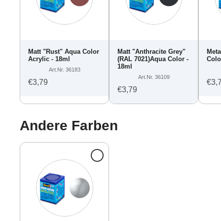
Matt "Rust" Aqua Color
Matt "Anthracite Grey"
Meta
Acrylic - 18ml
(RAL 7021)Aqua Color -
Colo
18ml
Art.Nr. 36183
Art.Nr. 36109
€3,79
€3,
€3,79
Andere Farben