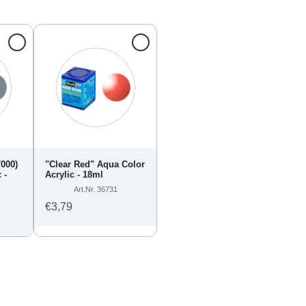
7000)
"Clear Red" Aqua Color
 -
Acrylic - 18ml
Art.Nr. 36731
€3,79