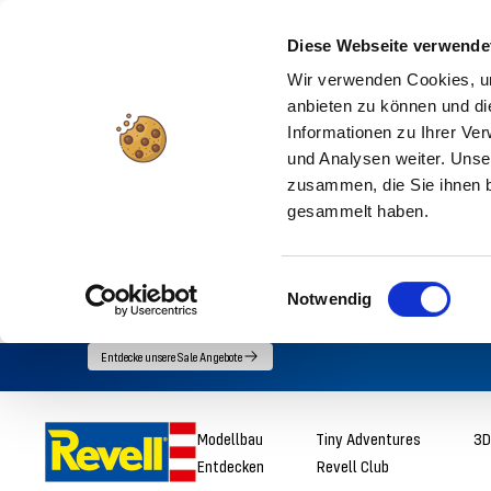
Diese Webseite verwende
Wir verwenden Cookies, um
anbieten zu können und di
Informationen zu Ihrer Ve
und Analysen weiter. Unse
zusammen, die Sie ihnen b
gesammelt haben.
Einwilligungsauswahl
Notwendig
Direkt
Entdecke unsere Sale Angebote
zum
Inhalt
Revell
Modellbau
Tiny Adventures
3D
Entdecken
Revell Club