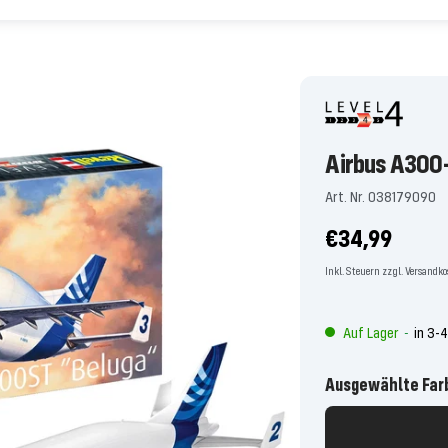
Airbus A300
Art. Nr. 038179090
Angebotspre
€34,99
Inkl. Steuern zzgl. Versandk
Auf Lager
in 3-
-
Ausgewählte Far