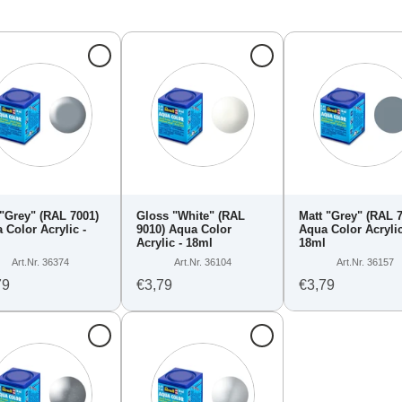
 "Grey" (RAL 7001)
Gloss "White" (RAL
Matt "Grey" (RAL 
 Color Acrylic -
9010) Aqua Color
Aqua Color Acrylic
l
Acrylic - 18ml
18ml
Art.Nr. 36374
Art.Nr. 36104
Art.Nr. 36157
79
€3,79
€3,79