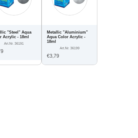
llic "Steel" Aqua
Metallic "Aluminium"
r Acrylic - 18ml
Aqua Color Acrylic -
18ml
Art.Nr. 36191
Art.Nr. 36199
79
€3,79