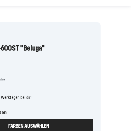
-600ST "Beluga"
is
osten
4 Werktagen bei dir!
ben
FARBEN AUSWÄHLEN