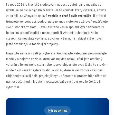
I v roce 2026 je klasické modelování nepostradatelnou rovnováhou v
rychle se měnícím digitálním světě. Je to koníček, který vyžaduje, abyste
zpomalili. Když myslíte na své
Vozidla z druhé světové války
Při práci si
trénujete koncentraci, podporujete jemnou motoriku a zároveň rozšiřujete
své historické znalosti. Revell zůstane vaším spolehlivým partnerem i v
budoucnu a spojí tradici s nejmodernější výrobní technologií. Naše
stavebnice neustále vyvíjíme, abychom vám mohli nabízet stále nové,
ještě detailnější a fascinující projekty.
Inspirujte se naším velkým výběrem. Procházejte kategorie, porovnávejte
modely a najděte vozidlo, které vás nejvíce osloví. Ať už jste ostřílený
veterán u řemeslného stolu nebo teprve objevujete svou lásku ke stavění
modelů – v Revell najdete kvalitu a výběr, které si váš koníček zaslouží.
Objednejte si svůj další projekt již nyní, připravte si pracoviště a těšte se
na nespočet hodin kreativní relaxace. Vaše mistrovské dílo čeká, až
vytvoříte!
10€ DÁREK