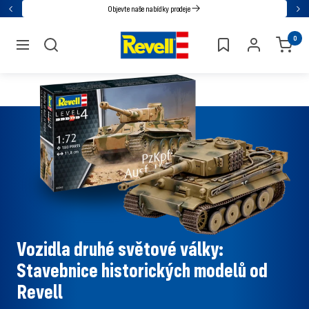
Přejděte
Objevte naše nabídky prodeje
Zpět
Dal
přímo
Revell
0
na
navigace
obsah
Vozidla druhé světové války:
Stavebnice historických modelů od
Revell