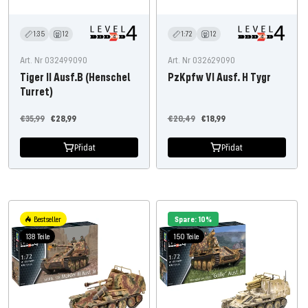
1:35
12
1:72
12
Art. Nr 032499090
Art. Nr 032629090
Tiger II Ausf.B (Henschel
PzKpfw VI Ausf. H Tygr
Turret)
Běžná
Nabídněte
Běžná
Nabídněte
€35,99
€28,99
€20,49
€18,99
cena
cenu
cena
cenu
Přidat
Přidat
Bestseller
Spare: 10%
138 Teile
150 Teile