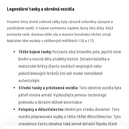
Legendární tanky a obrněná vozidla
Pozemní bitvy druhé světové války byly výrazně ovlivněny vývojem a
používáním tanků. V našem sortimentu najdete ikony této doby. Když
postavíte tank, doslova cítíte sílu a masivní konstrukci těchto strojů.
Nabízíme Vám modely v oblíbených měřítkách 1:35 a 1:72.
Těžké bojové tanky:
Postavte obry bitevního pole, jejichž silné
brnění a mocná děla utvářely historii. Detailní kolečka a
realistické řetězy (často součástí vinylových nebo
jednočlánkových řetězů) činí váš model mimořádně
autentickým.
Střední tanky a průzkumná vozidla:
Tato obratná vozidla byla
páteří mnoha armád. Vyzkoušejte jemnou technologii
podvozku a detailní věžové konstrukce.
Polopásy a dělostřelectvo:
Ideální pro stavbu dioramat. Tato
vozidla přepravovala vojáky a táhla těžké dělostřelectvo. Tyto
stavebnice často obsahují také jemně detailní figurky, které