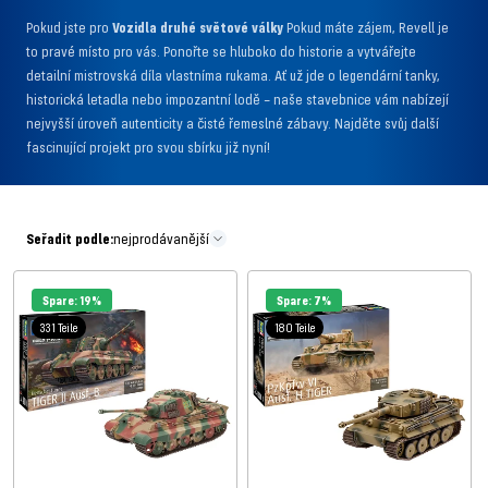
Pokud jste pro
Vozidla druhé světové války
Pokud máte zájem, Revell je
to pravé místo pro vás. Ponořte se hluboko do historie a vytvářejte
detailní mistrovská díla vlastníma rukama. Ať už jde o legendární tanky,
historická letadla nebo impozantní lodě – naše stavebnice vám nabízejí
nejvyšší úroveň autenticity a čisté řemeslné zábavy. Najděte svůj další
fascinující projekt pro svou sbírku již nyní!
Seřadit podle:
nejprodávanější
Spare: 19%
Spare: 7%
331 Teile
180 Teile