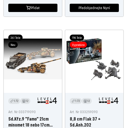
cenu
cenu
Přidat
Předobjednejte Nyní
361 Teile
196 Teile
Neu
Vyprodáno
1:72
12
1:72
12
Art. Nr 033719090
Art. Nr 033259090
Sd.Kfz.9 "Famo" 21cm
8,8 cm Flak 37 +
minomet 18 nebo 17cm
Sd.Anh.202