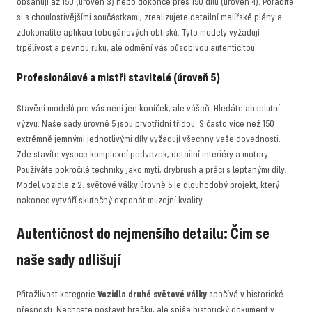
obsahují až 150 (úroveň 3) nebo dokonce přes 150 dílů (úroveň 4). Poradíte
si s choulostivějšími součástkami, zrealizujete detailní malířské plány a
zdokonalíte aplikaci tobogánových obtisků. Tyto modely vyžadují
trpělivost a pevnou ruku, ale odmění vás působivou autenticitou.
Profesionálové a mistři stavitelé (úroveň 5)
Stavění modelů pro vás není jen koníček, ale vášeň. Hledáte absolutní
výzvu. Naše sady úrovně 5 jsou prvotřídní třídou. S často více než 150
extrémně jemnými jednotlivými díly vyžadují všechny vaše dovednosti.
Zde stavíte vysoce komplexní podvozek, detailní interiéry a motory.
Používáte pokročilé techniky jako mytí, drybrush a práci s leptanými díly.
Model vozidla z 2. světové války úrovně 5 je dlouhodobý projekt, který
nakonec vytváří skutečný exponát muzejní kvality.
Autentičnost do nejmenšího detailu: Čím se
naše sady odlišují
Přitažlivost kategorie
Vozidla druhé světové války
spočívá v historické
přesnosti. Nechcete postavit hračku, ale spíše historický dokument v