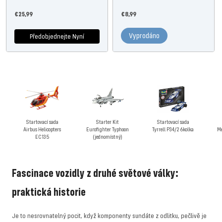
dělo 18
Nabídněte
Nabídněte
€25,99
€8,99
cenu
cenu
Vyprodáno
Předobjednejte Nyní
Startovací sada
Starter Kit
Startovací sada
Airbus Helicopters
Eurofighter Typhoon
Tyrrell P34/2 6kolka
Me
EC135
(jednomístný)
Fascinace vozidly z druhé světové války:
praktická historie
Je to nesrovnatelný pocit, když komponenty sundáte z odlitku, pečlivě je