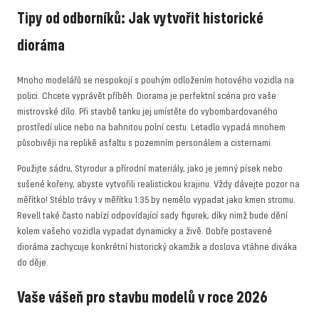
Tipy od odborníků: Jak vytvořit historické
dioráma
Mnoho modelářů se nespokojí s pouhým odložením hotového vozidla na
polici. Chcete vyprávět příběh. Diorama je perfektní scéna pro vaše
mistrovské dílo. Při stavbě tanku jej umístěte do vybombardovaného
prostředí ulice nebo na bahnitou polní cestu. Letadlo vypadá mnohem
působivěji na replikě asfaltu s pozemním personálem a cisternami.
Použijte sádru, Styrodur a přírodní materiály, jako je jemný písek nebo
sušené kořeny, abyste vytvořili realistickou krajinu. Vždy dávejte pozor na
měřítko! Stéblo trávy v měřítku 1:35 by nemělo vypadat jako kmen stromu.
Revell také často nabízí odpovídající sady figurek, díky nimž bude dění
kolem vašeho vozidla vypadat dynamicky a živě. Dobře postavené
dioráma zachycuje konkrétní historický okamžik a doslova vtáhne diváka
do děje.
Vaše vášeň pro stavbu modelů v roce 2026