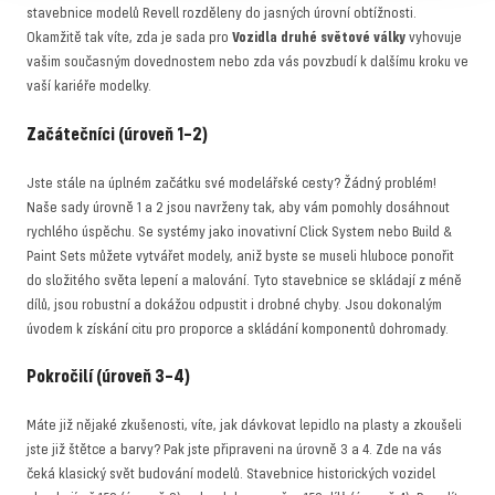
stavebnice modelů Revell rozděleny do jasných úrovní obtížnosti.
Okamžitě tak víte, zda je sada pro
Vozidla druhé světové války
vyhovuje
vašim současným dovednostem nebo zda vás povzbudí k dalšímu kroku ve
vaší kariéře modelky.
Začátečníci (úroveň 1–2)
Jste stále na úplném začátku své modelářské cesty? Žádný problém!
Naše sady úrovně 1 a 2 jsou navrženy tak, aby vám pomohly dosáhnout
rychlého úspěchu. Se systémy jako inovativní Click System nebo Build &
Paint Sets můžete vytvářet modely, aniž byste se museli hluboce ponořit
do složitého světa lepení a malování. Tyto stavebnice se skládají z méně
dílů, jsou robustní a dokážou odpustit i drobné chyby. Jsou dokonalým
úvodem k získání citu pro proporce a skládání komponentů dohromady.
Pokročilí (úroveň 3–4)
Máte již nějaké zkušenosti, víte, jak dávkovat lepidlo na plasty a zkoušeli
jste již štětce a barvy? Pak jste připraveni na úrovně 3 a 4. Zde na vás
čeká klasický svět budování modelů. Stavebnice historických vozidel