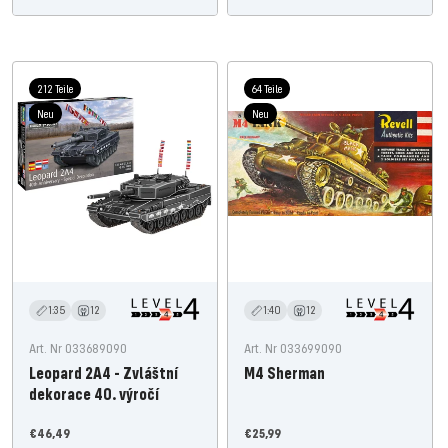
212 Teile
64 Teile
Neu
Neu
1:35
12
1:40
12
Art. Nr 033689090
Art. Nr 033699090
Leopard 2A4 - Zvláštní
M4 Sherman
dekorace 40. výročí
Nabídněte
Nabídněte
€46,49
€25,99