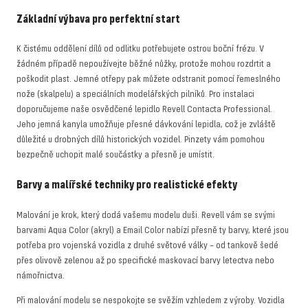
Základní výbava pro perfektní start
K čistému oddělení dílů od odlitku potřebujete ostrou boční frézu. V
žádném případě nepoužívejte běžné nůžky, protože mohou rozdrtit a
poškodit plast. Jemné otřepy pak můžete odstranit pomocí řemeslného
nože (skalpelu) a speciálních modelářských pilníků. Pro instalaci
doporučujeme naše osvědčené lepidlo Revell Contacta Professional.
Jeho jemná kanyla umožňuje přesné dávkování lepidla, což je zvláště
důležité u drobných dílů historických vozidel. Pinzety vám pomohou
bezpečně uchopit malé součástky a přesně je umístit.
Barvy a malířské techniky pro realistické efekty
Malování je krok, který dodá vašemu modelu duši. Revell vám se svými
barvami Aqua Color (akryl) a Email Color nabízí přesně ty barvy, které jsou
potřeba pro vojenská vozidla z druhé světové války – od tankově šedé
přes olivově zelenou až po specifické maskovací barvy letectva nebo
námořnictva.
Při malování modelu se nespokojte se svěžím vzhledem z výroby. Vozidla