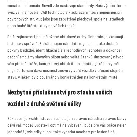
miniaturním formátu. Revell zde nastavuje standardy. Naši výrobci forem
využívají nejnovější CAD technologie k zobrazení i těch nejjemnějších
povrchových struktur, jako jsou zapuštěné plechové spoje na letadlech
nebo hrubé lité struktury na věžích tanků.
Další zajímavostí jsou přiložené obtiskové archy. Odborníci je zkoumají
historicky správně. Získáte nejen národní insignie, ale také drobné
pokyny k údržbě, identifikační čísla jednotlivých jednotek a dokonce i
osobní emblémy slavných pilotů nebo velitelů tanků. Ilustrovaný návod
vám přesně ukáže, kam je který obtisk třeba umístit a jaké barvy měl
originál. To vám dává možnost znovu vytvořit vozidlo v přesně stejném
stavu, v jakém bylo používáno v konkrétní den na konkrétním místě.
Nezbytné příslušenství pro stavbu vašich
vozidel z druhé světové války
Základem je kvalitní stavebnice, ale jen správné nářadí a správné barvy
oživí váš model. Budete-li optimálně vybaveni, bude pro vás práce nejen
jednodušší, výsledky budou také vypadat mnohem profesionálněji.