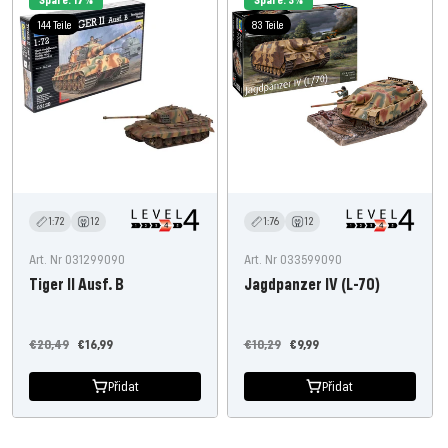
144 Teile
83 Teile
1:72
12
1:76
12
Art. Nr 031299090
Art. Nr 033599090
Tiger II Ausf. B
Jagdpanzer IV (L-70)
Běžná
Nabídněte
Běžná
Nabídněte
€20,49
€16,99
€10,29
€9,99
cena
cenu
cena
cenu
Přidat
Přidat