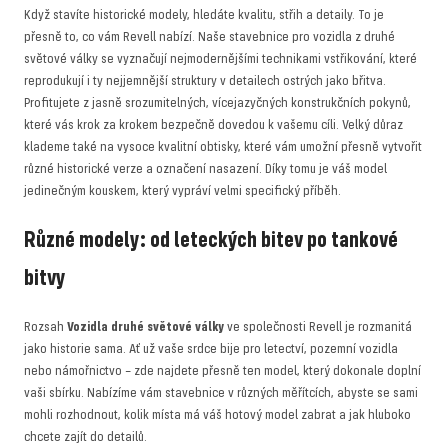
Když stavíte historické modely, hledáte kvalitu, střih a detaily. To je
přesně to, co vám Revell nabízí. Naše stavebnice pro vozidla z druhé
světové války se vyznačují nejmodernějšími technikami vstřikování, které
reprodukují i ​​ty nejjemnější struktury v detailech ostrých jako břitva.
Profitujete z jasně srozumitelných, vícejazyčných konstrukčních pokynů,
které vás krok za krokem bezpečně dovedou k vašemu cíli. Velký důraz
klademe také na vysoce kvalitní obtisky, které vám umožní přesně vytvořit
různé historické verze a označení nasazení. Díky tomu je váš model
jedinečným kouskem, který vypráví velmi specifický příběh.
Různé modely: od leteckých bitev po tankové
bitvy
Rozsah
Vozidla druhé světové války
ve společnosti Revell je rozmanitá
jako historie sama. Ať už vaše srdce bije pro letectví, pozemní vozidla
nebo námořnictvo – zde najdete přesně ten model, který dokonale doplní
vaši sbírku. Nabízíme vám stavebnice v různých měřítcích, abyste se sami
mohli rozhodnout, kolik místa má váš hotový model zabrat a jak hluboko
chcete zajít do detailů.