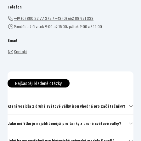
Telefon
+49 (0) 800 22 77 372 / +43 (0) 662 88 921 333
Pondělí až čtvrtek 9:00 až 15:00, pátek 9:00 až 12:00
Email
Kontakt
Nejčastěji kladené otázky
Která vozidla z druhé světové války jsou vhodná pro začátečníky?
Jaké měřítko je nejoblíbenější pro tanky z druhé světové války?
Jaké barvy potřebuji pro historické vojenské modely Revell?