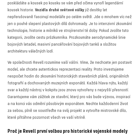
poskládáte a kousek po kousku se vám před očima vynoří legendární
kousek historie.
Vozidla druhé světové války
již desítky let
nepřerušovaně fascinují modeláře po celém světě. Jde o mnohem víc než
jen o pouhé slepení plastových dílů dohromady. Je to intenzivní zkoumání
technologie, historie a milníků ve strojírenství té doby. Pokud zvolíte tuto
kategorii, zvolíte cestu průzkumníka. Prozkoumáte aerodynamické linie
bojových letadel, masivní pancéřování bojových tanků a složitou
architekturu válečných lodí.
Ve společnosti Revell rozumíme vaší vášni. Víme, že nechcete jen postavit
model, ale chcete autentickou reprezentaci reality. Proto investujeme
nespočet hodin do zkoumání historických stavebních plánů, originálních
fotografií a dochovaných muzejních exponátů. Každá hlava nýtu, každý
svar a každý nástroj v kokpitu jsou znovu vytvořeny s nejvyšší přesností.
Garantujeme vám zážitek ze stavění, který pro vás bude výzvou, inspirací
a na konci vás odmění působivým exponátem. Nechte každodenní život
za sebou, plně se soustřeďte na svůj projekt a vytvořte mistrovské dílo,
které přitáhne pozornost všech ve vaší vitríně.
Proč je Revell první volbou pro historické vojenské modely