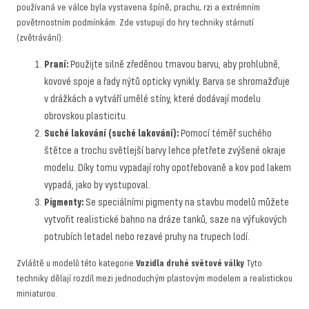
používaná ve válce byla vystavena špíně, prachu, rzi a extrémním
povětrnostním podmínkám. Zde vstupují do hry techniky stárnutí
(zvětrávání):
Praní:
Použijte silně zředěnou tmavou barvu, aby prohlubně,
kovové spoje a řady nýtů opticky vynikly. Barva se shromažďuje
v drážkách a vytváří umělé stíny, které dodávají modelu
obrovskou plasticitu.
Suché lakování (suché lakování):
Pomocí téměř suchého
štětce a trochu světlejší barvy lehce přetřete zvýšené okraje
modelu. Díky tomu vypadají rohy opotřebovaně a kov pod lakem
vypadá, jako by vystupoval.
Pigmenty:
Se speciálními pigmenty na stavbu modelů můžete
vytvořit realistické bahno na dráze tanků, saze na výfukových
potrubích letadel nebo rezavé pruhy na trupech lodí.
Zvláště u modelů této kategorie
Vozidla druhé světové války
Tyto
techniky dělají rozdíl mezi jednoduchým plastovým modelem a realistickou
miniaturou.