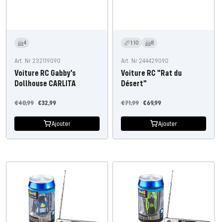
4
1:10
8
Art. Nr 232119090
Art. Nr 244429090
Voiture RC Gabby's
Voiture RC "Rat du
Dollhouse CARLITA
Désert"
Prix
Prix
Prix
Prix
€40,99
€32,99
€71,99
€69,99
régulier
de
régulier
de
Ajouter
Ajouter
l'offre
l'offre