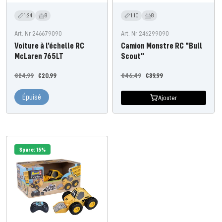
1:24
8
1:10
8
Art. Nr 246679090
Art. Nr 246299090
Voiture à l'échelle RC
Camion Monstre RC "Bull
McLaren 765LT
Scout"
Prix
Prix
Prix
Prix
€24,99
€20,99
€46,49
€39,99
régulier
de
régulier
de
Épuisé
l'offre
l'offre
Ajouter
Spare: 15%