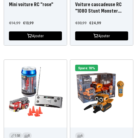
Mini voiture RC "rose"
Voiture cascadeuse RC
"1080 Stunt Monster
Mini"
Prix
Prix
Prix
Prix
€14,99
€13,99
€30,99
€24,99
régulier
de
régulier
de
Ajouter
Ajouter
l'offre
l'offre
Spare: 18%
1:58
8
6