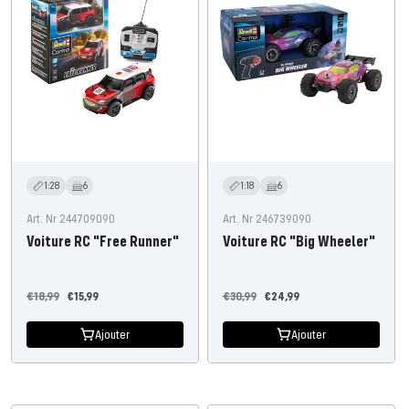
1:28
6
1:18
6
Art. Nr 244709090
Art. Nr 246739090
Voiture RC "Free Runner"
Voiture RC "Big Wheeler"
Prix
Prix
Prix
Prix
€18,99
€15,99
€30,99
€24,99
régulier
de
régulier
de
Ajouter
Ajouter
l'offre
l'offre