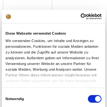
1:24
4
Art. Nr 246859090
Camion RC "Mon petit
Diese Webseite verwendet Cookies
Stunt Loader"
Wir verwenden Cookies, um Inhalte und Anzeigen zu
Prix
Prix
€19,99
€16,99
personalisieren, Funktionen für soziale Medien anbieten
régulier
de
zu können und die Zugriffe auf unsere Website zu
Ajouter
l'offre
analysieren. Außerdem geben wir Informationen zu Ihrer
Verwendung unserer Website an unsere Partner für
soziale Medien, Werbung und Analysen weiter. Unsere
Partner führen diese Informationen möglicherweise mit
1
2
3
4
weiteren Daten zusammen, die Sie ihnen bereitgestellt
haben oder die sie im Rahmen Ihrer Nutzung der Dienste
gesammelt haben.
Einwilligungsauswahl
Notwendig