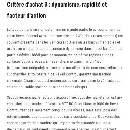
Critère d'achat 3 : dynamisme, rapidité et
facteur d'action
Le type de transmission détermine en grande partie le comportement de
votre Revell Control Auto. Une transmission 2WD (deux roues motrices) est
souvent présente dans les véhicules routiers ou les buggys maniables et
assure un comportement de conduite dynamique dans lequel l'arrière peut
parfois dévier - idéal pour les manœuvres de dérive rapides sur des
surfaces poussiéreuses. En revanche, une transmission 4WD
(transmission intégrale), comme celle installée sur de nombreux véhicules
sur chenilles et tout-terrain de Revell Control, garantit une traction
maximale. Chaque roue est motorisée, ce qui signifie que le véhicule peut
se sortir du sable profond ou sur des bords abrupts.
Si vous recherchez le facteur d'action ultime, vous devriez jeter un œil aux
véhicules de cascade spéciaux. Le VTT RC Stunt Monster 1080 de Revell
Control n'est pas seulement conçu pour la vitesse, mais aussi pour des
retournements, des rotations et des sauts spectaculaires. Ces véhicules
sont conçus de telle manière qu’il n’y a plus de « montée » ou de «
descente » : ils continuent simplement à rouler après un retournement.