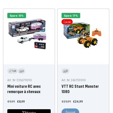
Spare: 10%
Spare: 17%
Épuisé
1:64
6
8
Art. Nr 235679090
Art. Nr 246759090
Mini voiture RC avec
VTT RC Stunt Monster
remorque à chevaux
1080
Prix
Prix
Prix
Prix
€9,99
€8,99
€29,99
€24,99
régulier
de
régulier
de
Épuisé
l'offre
l'offre
Ajouter