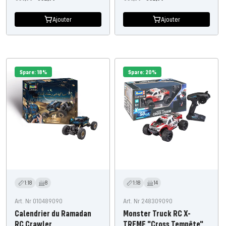
régulier
de
régulier
de
Ajouter
Ajouter
l'offre
l'offre
Spare: 18%
Spare: 20%
1:18
8
1:18
14
Art. Nr 010489090
Art. Nr 248309090
Calendrier du Ramadan
Monster Truck RC X-
RC Crawler
TREME "Cross Tempête"