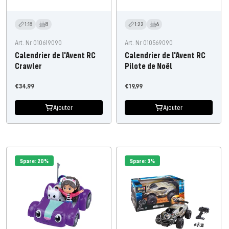
1:18
8
1:22
6
Art. Nr 010619090
Art. Nr 010569090
Calendrier de l'Avent RC
Calendrier de l'Avent RC
Crawler
Pilote de Noël
Prix
Prix
€34,99
€19,99
de
de
Ajouter
Ajouter
l'offre
l'offre
Spare: 20%
Spare: 3%