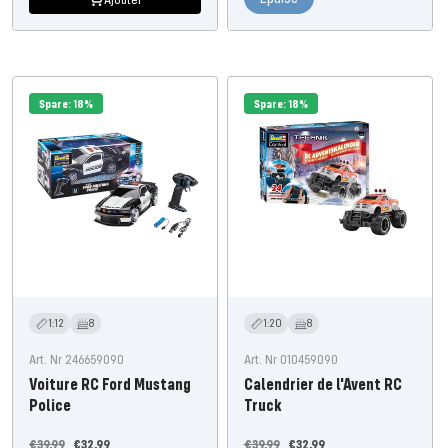
Spare: 18%
Spare: 18%
1:12
8
1:20
8
Art. Nr 246659090
Art. Nr 010459090
Voiture RC Ford Mustang
Calendrier de l'Avent RC
Police
Truck
Prix
Prix
Prix
Prix
€39,99
€32,99
€39,99
€32,99