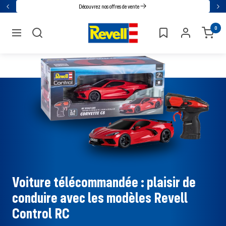
Accédez
Découvrez nos offres de vente
Retour
Sui
directement
Revell
0
au
navigation
contenu
Voiture télécommandée : plaisir de
conduire avec les modèles Revell
Control RC