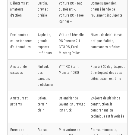
Débutants et
Jardin,
Voiture RC « Rat
Bonne suspension,
amateurs
gravier,
du Désert »,
pneus à bande de
d'action
prairie
Voiture RC « Free
roulement, indulgente
Runner »
Passionnés et
Asphalte,
Voiture à l'échelle
Niveau de détail élevé,
collectionneurs
grands
RC Porsche 911
optique réaliste,
d'automobiles
espaces
GT3 RS, Ford
commandes précises
intérieurs
Mustang Police
Amateur de
Partout,
VTT RC Stunt
Flips à 360 degrés, peut
cascades
des
Monster 1080
être déplacé des deux
parcours
côtés, action extrême
d'obstacles
Amateurs et
Salon,
Calendrier de
24 jours de plaisir de
patients
terrain
l'Avent RC Crawler,
construction, la
clair
RC Truck
compréhension
technique est favorisée
Bureau de
Bureau,
Mini voiture de
Format minuscule,