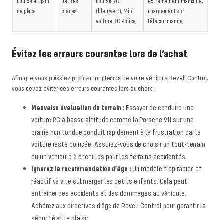
course et gain
petites
course RC
extrêmement maniable,
de place
pièces
(bleu/vert), Mini
chargement sur
voiture RC Police
télécommande
Évitez les erreurs courantes lors de l’achat
Afin que vous puissiez profiter longtemps de votre véhicule Revell Control,
vous devez éviter ces erreurs courantes lors du choix :
Mauvaise évaluation du terrain :
Essayer de conduire une
voiture RC à basse altitude comme la Porsche 911 sur une
prairie non tondue conduit rapidement à la frustration car la
voiture reste coincée. Assurez-vous de choisir un tout-terrain
ou un véhicule à chenilles pour les terrains accidentés.
Ignorez la recommandation d’âge :
Un modèle trop rapide et
réactif va vite submerger les petits enfants. Cela peut
entraîner des accidents et des dommages au véhicule.
Adhérez aux directives d'âge de Revell Control pour garantir la
sécurité et le plaisir.