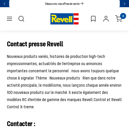
Accédez
Découvrez nos offres de vente
Retour
Sui
directement
Revell
0
au
navigation
contenu
Contact presse Revell
Nouveaux produits variés, histoires de production high-tech
impressionnantes, actualités de l'entreprise ou annonces
importantes concernant le personnel : nous avons toujours quelque
chose à signaler. Thème : Nouveaux produits : Rien que dans notre
activité principale, le modélisme, nous lançons chaque année environ
100 nouveaux produits sur le marché. Il existe également des
modèles RC d'entrée de gamme des marques Revell Control et Revell
Control X-treme.
Contacter :