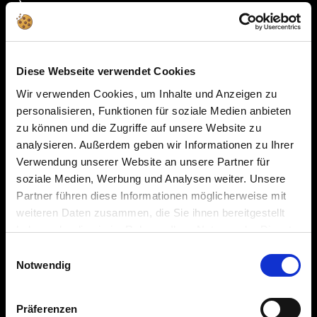
À propos de nous
À propos de Revell
Gouvernance environnementale, sociale et d'entreprise
Diese Webseite verwendet Cookies
Presse
Wir verwenden Cookies, um Inhalte und Anzeigen zu
personalisieren, Funktionen für soziale Medien anbieten
Histoire
zu können und die Zugriffe auf unsere Website zu
Récompenses
analysieren. Außerdem geben wir Informationen zu Ihrer
Verwendung unserer Website an unsere Partner für
Carrière
soziale Medien, Werbung und Analysen weiter. Unsere
Partner führen diese Informationen möglicherweise mit
Mentions légales
weiteren Daten zusammen, die Sie ihnen bereitgestellt
Protection des données
haben oder die sie im Rahmen Ihrer Nutzung der Dienste
gesammelt haben.
Einwilligungsauswahl
Déclaration d'accessibilité
Notwendig
Compte
Droit de rétractation
Präferenzen